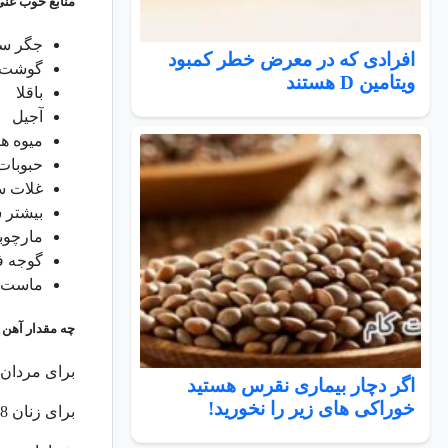
منابع خوب غنی
جگر سیا
افرادی که در معرض خطر کمبود
گوشت ق
ویتامین D هستند
باقلا
آجیل
میوه ه
حبوبات
غلات سب
بیشتر 
مارچوب
گوجه ف
ماست
چه مقدار آهن 
برای مردان 8.7 میلی گرم در رو
اگر دچار بیماری نقرس هستید
خوراکی های زیر را نخورید!
برای زنان 14.8 میلی گرم در روز