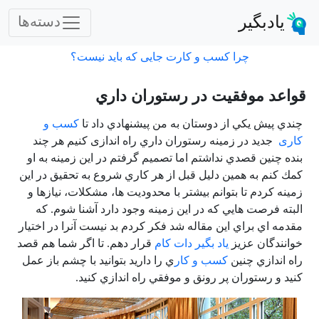
یادبگیر
دسته‌ها
چرا کسب و کارت جایی که باید نیست؟
قواعد موفقيت در رستوران داري
چندي پيش يكي از دوستان به من پيشنهادي داد تا
كسب و
كاری
جديد در زمينه رستوران داري راه اندازی كنيم هر چند
بنده چنين قصدي نداشتم اما تصميم گرفتم در اين زمينه به او
كمك كنم به همين دليل قبل از هر كاري شروع به تحقيق در اين
زمينه كردم تا بتوانم بيشتر با محدوديت ها، مشكلات، نيازها و
البته فرصت هايي كه در اين زمينه وجود دارد آشنا شوم. كه
مقدمه اي براي اين مقاله شد فکر کردم بد نیست آنرا در اختيار
خوانندگان عزيز
ياد بگير دات كام
قرار دهم. تا اگر شما هم قصد
راه اندازي چنين
كسب و كار
ي را داريد بتوانيد با چشم باز عمل
كنيد و رستوران پر رونق و موفقي راه اندازي كنيد.