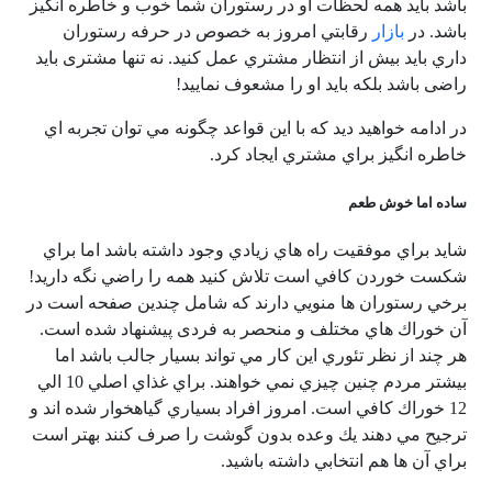
باشد بايد همه لحظات او در رستوران شما خوب و خاطره انگيز
باشد. در
بازار
رقابتي امروز به خصوص در حرفه رستوران
داري بايد بيش از انتظار مشتري عمل كنيد. نه تنها مشتری باید
راضی باشد بلکه باید او را مشعوف نمایید!
در ادامه خواهيد ديد كه با اين قواعد چگونه مي توان تجربه اي
خاطره انگيز براي مشتري ايجاد كرد.
ساده اما خوش طعم
شايد براي موفقيت راه هاي زيادي وجود داشته باشد اما براي
شكست خوردن كافي است تلاش كنيد همه را راضي نگه داريد!
برخي رستوران ها منويي دارند كه شامل چندين صفحه است در
آن خوراك هاي مختلف و منحصر به فردی پيشنهاد شده است.
هر چند از نظر تئوري اين كار مي تواند بسيار جالب باشد اما
بيشتر مردم چنين چيزي نمي خواهند. براي غذاي اصلي 10 الي
12 خوراك كافي است. امروز افراد بسياري گیاهخوار شده اند و
ترجيح مي دهند يك وعده بدون گوشت را صرف كنند بهتر است
براي آن ها هم انتخابي داشته باشيد.