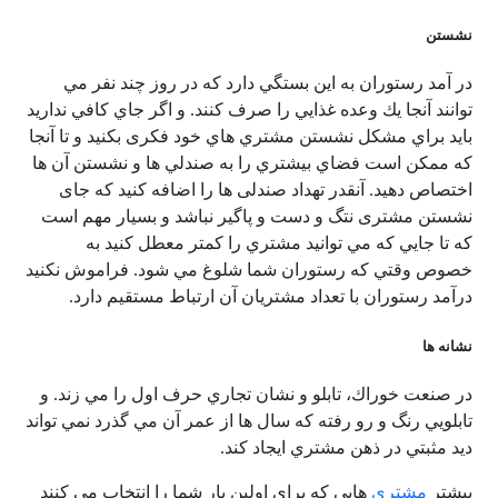
نشستن
در آمد رستوران به اين بستگي دارد كه در روز چند نفر مي
توانند آنجا يك وعده غذايي را صرف كنند. و اگر جاي كافي نداريد
بايد براي مشكل نشستن مشتري هاي خود فكری بكنيد و تا آنجا
كه ممكن است فضاي بيشتري را به صندلي ها و نشستن آن ها
اختصاص دهيد. آنقدر تهداد صندلی ها را اضافه کنید که جای
نشستن مشتری نتگ و دست و پاگیر نباشد و بسيار مهم است
كه تا جايي كه مي توانيد مشتري را كمتر معطل كنيد به
خصوص وقتي كه رستوران شما شلوغ مي شود. فراموش نکنید
درآمد رستوران با تعداد مشتریان آن ارتباط مستقیم دارد.
نشانه ها
در صنعت خوراك، تابلو و نشان تجاري حرف اول را مي زند. و
تابلويي رنگ و رو رفته كه سال ها از عمر آن مي گذرد نمي تواند
ديد مثبتي در ذهن مشتري ايجاد كند.
بيشتر
مشتري
هايي كه براي اولين بار شما را انتخاب مي كنند