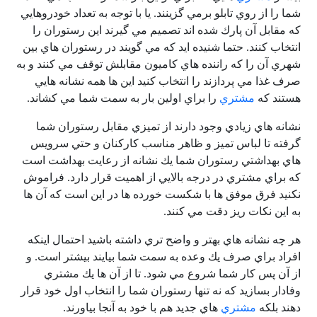
شما را از روي تابلو برمي گزينند. يا با توجه به تعداد خودروهايي
كه مقابل آن پارك شده اند تصميم مي گیرند اين رستوران را
انتخاب كنند. حتما شنيده ايد كه مي گويند در رستوران هاي بين
شهري آن را كه راننده هاي كاميون مقابلش توقف مي كنند و به
صرف غذا مي پردازند را انتخاب كنيد اين ها همه نشانه هايي
هستند كه
مشتري
را براي اولين بار به سمت شما مي كشاند.
نشانه هاي زيادي وجود دارند از تميزي مقابل رستوران شما
گرفته تا لباس تميز و ظاهر مناسب كاركنان و حتي سرويس
هاي بهداشتي رستوران شما يك نشانه از رعايت بهداشت است
كه براي مشتري در درجه بالايي از اهميت قرار دارد. فراموش
نكنيد فرق موفق ها با شكست خورده ها در اين است كه آن ها
به اين نكات ريز دقت مي كنند.
هر چه نشانه هاي بهتر و واضح تري داشته باشيد احتمال اينكه
افراد براي صرف يك وعده به سمت شما بيايند بيشتر است. و
از آن پس كار شما شروع مي شود. تا از آن ها يك مشتري
وفادار بسازيد كه نه تنها رستوران شما را انتخاب اول خود قرار
دهند بلكه
مشتري
هاي جديد هم با خود به آنجا بياورند.