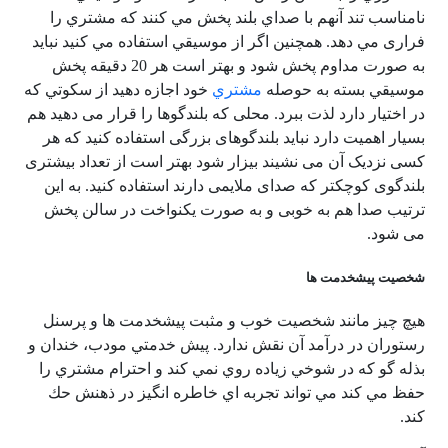
نامناسب تند آنهم با صداي بلند پخش مي كنند كه مشتري را
فراری مي دهد. همچنين اگر از موسيقي استفاده مي كنيد نبايد
به صورت مداوم پخش شود و بهتر است هر 20 دقيقه پخش
موسيقي بسته به حوصله
مشتري
خود اجازه دهيد از سكوتي كه
در اختيار دارد لذت ببرد. محلی که بلندگوها را قرار می دهید هم
بسیار اهمیت دارد نباید بلندگوهای بزرگی استفاده کنید که هر
کسی نزدیک آن می نشیند بیزار شود بهتر است از تعداد بیشتری
بلندگوی کوچکتر که صدای ملایمی دارند استفاده کنید. به این
ترتیب صدا هم به خوبی و به صورت یکنواخت در سالن پخش
می شود.
شخصيت پيشخدمت ها
هيچ چيز مانند شخصيت خوب و مثبت پيشخدمت ها و پرسنل
رستوران در درآمد آن نقش ندارد. پيش خدمتي مودب، خندان و
بذله گو كه در شوخي زياده روي نمي كند و احترام مشتري را
حفظ مي كند مي تواند تجربه اي خاطره انگيز در ذهنش حك
كند.