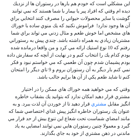
اين مشكلي است كه خودم هم بارها در رستوران ها از نزديك
ديده ام وقتي كه افراد پير يا بيمار با شما هستند كه نمي توانند
گوشت يا ساير محصولات حيواني را مصرف كنند انتخابي براي
آن ها وجود ندارد! فراموش نكنيد كه يك منوي ساده با خوراك
هاي مشخص اما خوش طعم و مثال زدني مي تواند براي شما
مشتريان زيادي به همراه داشته باشد. چندي پيش به رستوراني
رفتم كه 10 نوع استيك ارائه مي كرد و من واقعا درمانده شده
بودم كدام يك را انتخاب كنم و در نهايت از آنچه كه سفارش داده
بودم پشيمان شدم چون آن طعمي كه مي خواستم نبود و فكر
نمي كنم بار ديگر به آن رستوران بروم و 9 تاي ديگر را امتحان
كنم تا شايد طعم يكي از آن ها برايم جالب باشد.
وقتي كه مي خواهيد همه خوراك هاي ممكن را در اختيار
مشتري قرار دهيد امكان ندارد كه بتوانيد يك بشقاب خاطره
انگيز مقابل
مشتري
قرار دهيد تا از خوردن آن لذت ببرد. و به
عنوان يك رستوران خاطره انگيز پيش غذاي اختصاصي شما كه
مانند امضاي شماست تحت شعاع اين تنوع بيش از حد قرار مي
گيرد و معمولا چنين رستوران هايي نمي توانند امضايي به ياد
ماندني در ذهن مشتري از خود به جاي بگذارند.