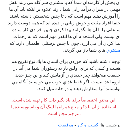
آن بخش از كارمندان شما كه با مشتري سر كله مي زنند نقش
مهمي در ميزان درآمد زايي شما دارند علاوه بر اينكه بايد آن ها
را آموزش دهيد مهم است كه ذاتا چنين شخصيتي داشته باشند
حتما افراد مثبت و خوش زباني را ديده ايد كه همه دوست دارند
ساعاتي را با آن ها بگذرانند پيدا كردن چنين افرادي كار ساده
اي نيست ولي استخدام آن ها آنقدر مهم است كه به زحمات
پيدا كردن آن مي ارزد. چون با چنين پرسنلي اطمينان داريد كه
مشتري
هاي شما باز مي گردند.
توجه داشته باشيد كه خوردن براي انسان ها يك نوع تفريح هم
هست و كسي كه براي اولين بار به رستوران شما مي آيد در
حقيقت ميخواهد چيز جديدي را آزمايش كند و اين چيز جديد
لزوما غذا نيست. اگر فقط غذاي خوب مي خواستند آنگاه مي
توانستند آنرا سفارش دهند و در خانه ميل كنند.
این محتوا اختصاصاً برای یاد بگیر دات کام تهیه شده است.
استفاده از آن با ذکر منبع همراه با لینک آن و نام نویسنده یا
مترجم مجاز است.
برچسب ها:
کسب و کار
-
موفقیت