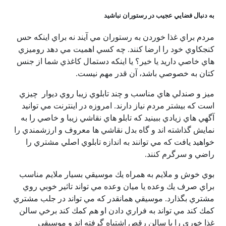
به دنبال فضايي عجيب در رستوران نباشيد
مردم براي غذا خوردن به رستوران مي آيند نه براي اينكه حس
كنجكاوي خود را ارضا كنند. چه كسي اهميت مي دهد روميزي
هاي خاصي داريد يا خير؟ يا اينكه دستمال كاغذي شما از جنس
كتان به خصوصي باشد، آن قدر مهم نیست.
ميز و صندلي هاي مناسب و چند تابلوي زيبا روي ديوار چيزي
است كه بيشتر مردم نياز دارند. امروزه در اينترنت مي توانيد
آگهي هاي زيادي ببينيد كه تابلو هاي نقاشي زيبا و خاصي را به
نمايش گذاشته اند و گاه بدل نقاشي ها معروف و ارزشمندي را
خواهيد يافت كه مي توانند به اندازه تابلوي اصلي مشتري را
راضي و سرگرم كنند.
بوي خوش و ملايم به همراه يك موسيقي بسيار ملايم مناسب
براي صرف يك وعده يا ميان وعده مي تواند تاثير خوبي روي
مشتري بگذارد. موسيقي همانقدر كه مي تواند در جلب مشتري
كمك كند مي تواند به فراري دادن او هم كمك كند برخي سالن
غذا خوري را با سالن رقص اشتباه گرفته اند و موسيقي