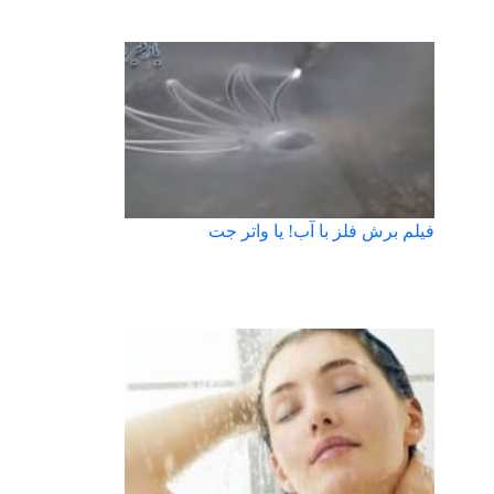
فیلم برش فلز با آب! یا واتر جت