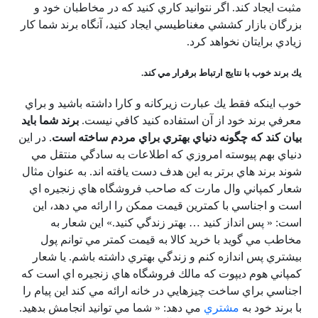
مثبت ايجاد كند. اگر نتوانيد كاري كنيد كه در مخاطبان خود و
بزرگان بازار كششي مغناطيسي ايجاد كنيد، آنگاه برند شما كار
زيادي برايتان نخواهد كرد.
يك برند خوب با نتايج ارتباط برقرار مي كند.
خوب اينكه فقط يك عبارت زيركانه و كارا داشته باشيد و براي
معرفي برند خود از آن استفاده كنيد كافي نيست.
برند شما بايد
بيان كند كه چگونه دنياي بهتري براي مردم ساخته است
. در اين
دنياي بهم پيوسته امروزي كه اطلاعات به سادگي منتقل مي
شوند برند هاي برتر به اين هدف دست يافته اند. به عنوان مثال
شعار كمپاني وال مارت كه صاحب فروشگاه هاي زنجيره اي
است و اجناسي با كمترين قيمت ممكن را ارائه مي دهد، اين
است: « پس انداز كنيد … بهتر زندگي كنيد.» اين شعار به
مخاطب مي گويد با خريد كالا به قيمت كمتر مي توانم پول
بيشتري پس اندازه كنم و زندگي بهتري داشته باشم. يا شعار
كمپاني هوم ديپوت كه مالك فروشگاه هاي زنجيره اي است كه
اجناسي براي ساخت چيزهايي در خانه ارائه مي كند اين پيام را
با برند خود به
مشتري
مي دهد: « شما مي توانيد انجامش بدهيد.