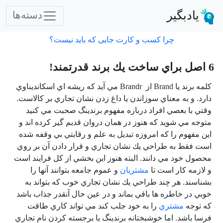
یادبگیر
دسته‌ها
چرا کسب و کارت جایی که باید نیست؟
6 اصل براي ساخت يك برند قدرتمند!
كلمه برند يا
Brand
از
Brandr
مي آيد كه ريشه اي اسكانديناوي
دارد. و به معناي سوزاندن يا داغ زدن نشان تجاري بر كالاست.
وقتي با بعصي افراد درباره مفهوم برندينگ صحبت مي كنيد
متوجه مي شويد كه هنوز در همان دروان قديم گير كرده اند و
اين مفهوم را كه امروزه تبديل به علم و رقابتي بي وقفه شده
است فقط به طراحي يك نشان تجاري و قرار دادن آن بر روي
محصول خود مي دانند. البته هنوز اين بخشي از كل فرايند است
و لازمه كار است تا
مشتريان
و عموم جامعه بتوانند آنها را
بشناسند. هر چند طراحي يك نشان تجاري خوب كه بتواند به
خوبي در خاطره ها باقي بماند و در عين حال آنقدر جذاب باشد
كه توجه
مشتري
را به خود جلب كند مي تواند كاري طاقت
فرسا باشد. اما خوشبختانه برندينگ يا برجسته كردن نام تجاري