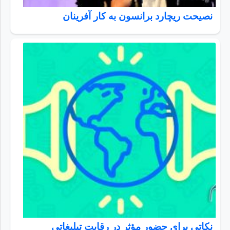
نصیحت ریچارد برانسون به کار آفرینان
نكاتي براي حضور مؤثر در رقابت تبليغاتي