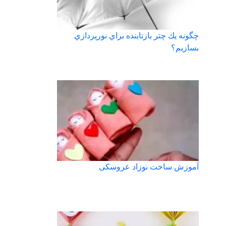
چگونه يك چتر بازتابنده براي نورپردازي
بسازيم؟
آموزش ساخت نوزاد عروسکی