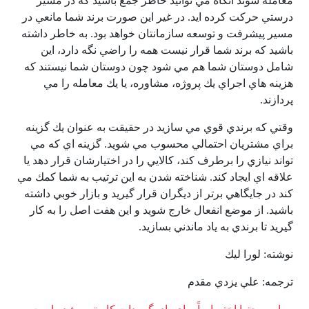
معامله شوند آنگاه مي توانيد خاطر جمع باشيد كه در مسير
درستي حركت كرده ايد. در غير اين صورت برند شما مانعي در
مسير پيشرفت و توسعه سازمانتان خواهد بود. به خاطر داشته
باشيد كه برند شما قرار نيست همه را راضي نگه دارد، اين
شامل دوستان شما هم مي شود چون دوستان شما نيستند كه
هزينه هاي اجراي يك پروژه، مشاوره، يا يك معامله را مي
پردازند.
وقتي كه برندي قوي مي سازيد در حقيقت به عنوان يك گزينه
براي مشتريان احتمالي محسوب مي شويد. گزينه اي كه مي
تواند نيازي را برطرف كند، كالايي را در اختيارشان قرار دهد يا
علاقه اي ايجاد كند. شناخته شدن به اين ترتيب به شما كمك مي
كند در جايگاهي برتر از ديگران قرار گيريد و بازار خوبي داشته
باشيد. از موضع انفعال خارج شويد و اين هفت اصل را به كار
گيريد تا برندي به ياد ماندني بسازيد.
نوشته: لورا ليك
ترجمه: علي يزدي مقدم