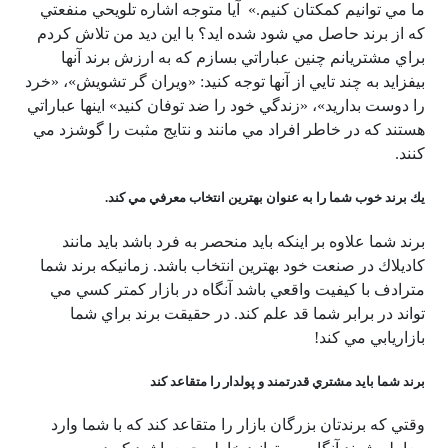
ما مي توانيم كمكتان كنيم.» آيا متوجه اشاره تلويحي منفعتي
كه از برند حاصل مي شود شده ايد؟ با اين ديد من تلاش كردم
براي مشتريانم چنين عباراتي بسازم كه به ارزش برند آنها
بيفزايد به چند تايي از آنها توجه كنيد: «ويران گر تشويش»، «خرد
را دوست بداريد»، «زندگي خود را ضد توفان كنيد» اينها عباراتي
هستند كه در خاطر افراد مي مانند و نتايج مثبت را گوشزد مي
كنند.
يك برند خوب شما را به عنوان بهترین انتخاب معرفي مي كند.
برند شما علاوه بر اينكه بايد منحصر به فرد باشد بايد مانند
كاديلاك در صنعت خود بهترين انتخاب باشد. زمانيكه برند شما
مترادف با كيفيت واقعي باشد آنگاه در بازار كمتر كسي مي
تواند در برابر شما قد علم كند. در حقيقت برند براي شما
بازاريابي مي كند!
برند شما بايد مشتري قدرتمند و پولدار را متقاعد كند
وقتي كه برندتان بزرگان بازار را متقاعد كند كه با شما وارد