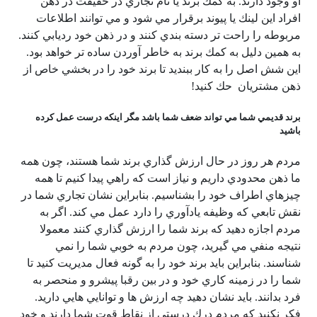
او وجود دارند. به كمك برند يا نام تجاري در حقيقت در ذهن
افراد اين لينك يا پيوند برقرار مي شود و مي توانند اطلاعات
مربوطه را راحت تر دسته بندي كنند و در ذهن خود رديابي كنند.
به همين دليل به كمك برند به خاطر آوردن ساده تر خواهد بود.
اين شش اصل را به كار ببنديد تا برند خود را در بخشي خاص از
ذهن مشتريان حك كنيد!
برند قديمي شما مي تواند ضعف شما باشد مگر اينكه درست عمل كرده
باشيد
مردم هر روز در حال ارزش گذاري برند شما هستند، چون همه
ما ذهن محدودي داريم و نياز است كه راهي پيدا كنيم تا همه
چيزهاي اطراف خود را بشناسيم. بنابراين نشان تجاري شما در
نقش تابعي كه وظيفه يادآوري را دارد عمل مي كند. اگر به
مردم اجازه دهيد كه برند شما را ارزش گذاري كنند معمولا
نتيجه منفي مي گيريد، چون مردم به خوبي شما را نمي
شناسند. بنابراين بايد برند خود را به گونه فعال مديريت كنيد تا
شما را در زمينه كاري خود و در بين رقبا پيشرو و منحصر به
فرد بدانند. بايد نشان دهيد چه ارزش ها و توانايي هايي داريد.
فكر نكنيد كه مردم درك درستي از نقاط قوت شما دارند و خود