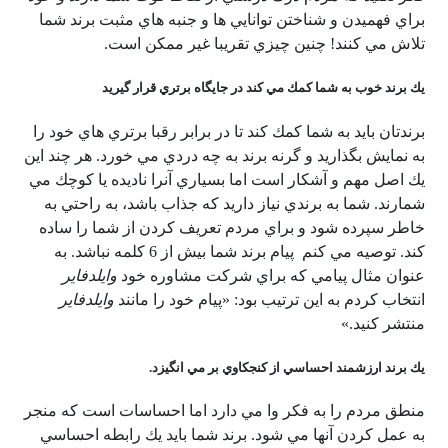
براي فهميدن و شناختن توانايي ها و جنبه هاي مثبت برند شما
تلاش مي كنند! چنين چيزي تقريبا غير ممكن است.
يك برند خوب به شما كمك مي كند در جايگاه برتري قرار گيريد
برندتان بايد به شما كمك كند تا در برابر رقبا برتري هاي خود را
به نمايش بگذاريد و گرنه برند به چه دردي مي خورد. هر چند اين
يك اصل مهم و آشكار است اما بسياري آنرا ناديده يا كوچك مي
شمارند. شما به برندي نياز داريد كه جذاب باشد، به راحتي به
خاطر سپرده شود و براي مردم تعريف كردن از شما را ساده
كند. توصيه مي كنم پيام برند شما بيش از 6 كلمه نباشد. به
عنوان مثال پيامي كه براي شركت مشاوره خود
وايلدفاير
انتخاب كردم به اين ترتيب بود: «پيام خود را مانند
وايلدفاير
منتشر كنيد.»
يك برند ارزشمند احساسي از كنجكاوي بر مي انگيزد.
منطق مردم را به فكر وا مي دارد اما احساسات است كه منجر
به عمل كردن آنها مي شود. برند شما بايد يك رابطه احساسي