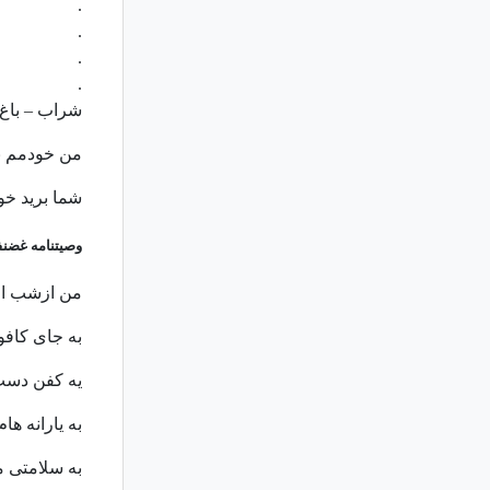
.
.
.
.
شراب – باغ
من خودمم بخ
شما بريد خ
وصیتنامه غضنف
من ازشب او
به جای کافو
یه کفن دست 
به یارانه ها
به سلامتی م