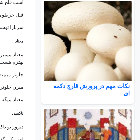
ﺍﺳﺐ ﻓﻠﺞ ﺷﺪ
ﻓﯿﻞ ﺧﺮﻃﻮﻣﺶ
ﺳﺮﺑﺎﺯﺍ ﺗﻮﺳ
معتاد
معتاد ميمير
بهترم هست!
جلوتر ميبين
نکات مهم در پرورش قارچ دکمه
ميرن جلوتر 
ای
معتاد ميگه:
تاکسی
دیروز تو تا
اون یکى گف