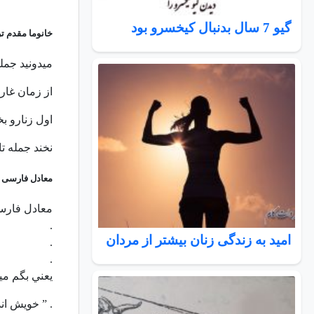
گیو 7 سال بدنبال کیخسرو بود
خانوما مقدم ت
ﻣﯿﺪﻭﻧﯿﺪ ﺟﻤﻠ
ﺍﺯ ﺯﻣﺎﻥ ﻏﺎﺭ 
ﺍﻭﻝ ﺯﻧﺎﺭﻭ ﺑ
ﻧﺨﻨﺪ جمله تا
معادل فارسی 
معادل فار
.
امید به زندگی زنان بیشتر از مردان
.
.
يعني بگم مي
. ” خويش اند