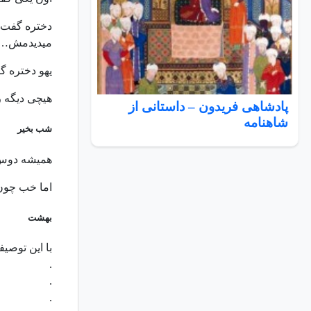
دختره گفت: 
میدیدمش…
یهو دختره گف
هیچى دیگه ر
پادشاهی فریدون – داستانی از
شاهنامه
شب بخیر
‏همیشه دوس
اما خب چون 
بهشت
با اين توصي
.
.
.