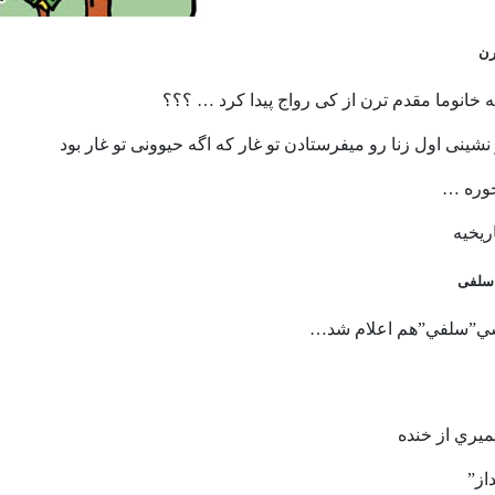
رن
ﻪ ﺧﺎﻧﻮﻣﺎ ﻣﻘﺪﻡ ﺗﺮﻥ ﺍﺯ ﮐﯽ ﺭﻭﺍﺝ ﭘﯿﺪﺍ ﮐﺮﺩ … ؟؟؟
ﻧﺸﯿﻨﯽ ﺍﻭﻝ ﺯﻧﺎ ﺭﻭ ﻣﯿﻔﺮﺳﺘﺎﺩﻥ ﺗﻮ ﻏﺎﺭ ﮐﻪ ﺍﮔﻪ ﺣﯿﻮﻭﻧﯽ ﺗﻮ ﻏﺎﺭ ﺑﻮﺩ
ﺨﻮﺭﻩ …
ریخیه
سلفی
سي”سلفي”هم اعلام شد…
ميري از خنده
از”