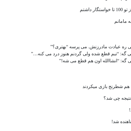
 ره عیادت مادرزنش. می پرسه “بهتری؟”
 گه: “تبم قطع شده ولی گردنم هنوز درد می کنه…”
گه: “انشاالله اون هم قطع می شه!”
ﺑﺎ ﻫﻢ ﺷﻄﺮﻧﺞ ﺑﺎﺯﯼ ﻣﯿﮑﺮﺩﻧﺪ
ﻧﺘﯿﺠﻪ ﭼﯽ ﺷﺪ؟
ﺎﻫﻨﺪﻩ ﺷﺪ!