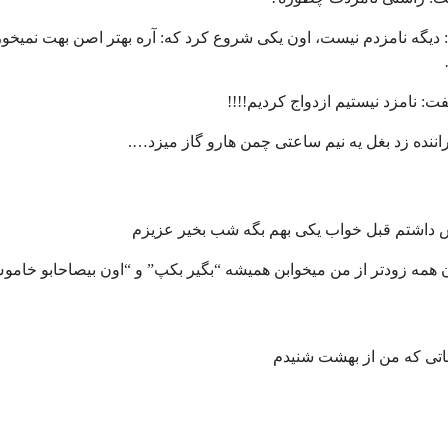
دیگه نامزدم نیست، اون یکى شروع کرد که: آره بهتر اصن بهت نمیخور
ت: نامزد نیستیم ازدواج کردیم!!!!
اننده زد بغل یه نیم ساعتى چمن هارو گاز میزد….
 داشتم قبل خواب یکی بهم بگه شب بخیر عزیزم
همه زودتر از من میخوابن همیشه “بگیر بکپ” و “اون بیصاحابو خام
فاتى كه من از بهشت شنيدم