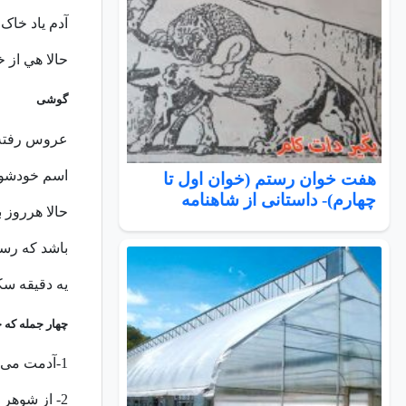
آدم ياد خاک 
حالا هي از خ
گوشی
عروس رفته
اسم خودشو، 
هفت خوان رستم (خوان اول تا
چهارم)- داستانی از شاهنامه
حالا هرروز 
باشد که رست
یه دقیقه س
چهار جمله که ح
1-آدمت می کنم
2- از شوهر مردم یاد بگیر