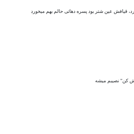
د، قیافش عین شتر بود پسره دهاتى حالم بهم میخورد
وش کن” نصیبم میشه