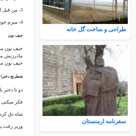
3- من قبل از تو 100 تا خواستگار داشتم
4- میرم خونه مامانم
طراحی و ساخت گل خانه
حیف نون
حیف نون می
مادرزنش می
حیف نون می 
شطرنج دخترا
ﺩﻭ ﺗﺎ ﺩﺧﺘﺮ 
ﻓﮑﺮ ﻣﯿﮑﻨﯽ 
ﺷﺎﻩ ﺩﻕ ﮐﺮﺩ!
سفرنامه ارمنستان
ﻭﺯﯾﺮ ﺭﻓﺖ ﭘﻨ