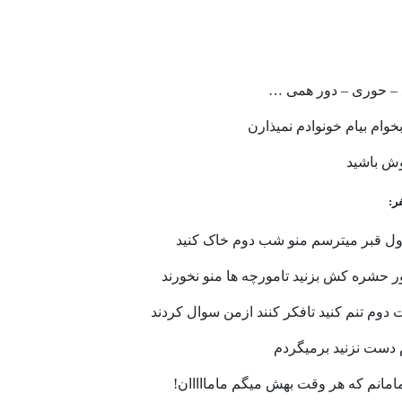
 – حورى – دور همى …
وام بيام خونوادم نميذارن
وش باشيد
ر:
ل قبر میترسم منو شب دوم خاک کنید
ر حشره کش بزنید تامورچه ها منو نخورند
دوم تنم کنید تافکر کنند ازمن سوال کردند
م دست نزنید برمیگردم
امانم که هر وقت بهش میگم مامااااان!