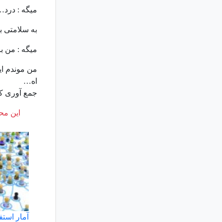
میگه : درد…
به سلامتی با
میگه : من ب
من موندم ای
اه…
جمع آوری کن
این محت
آمار استف