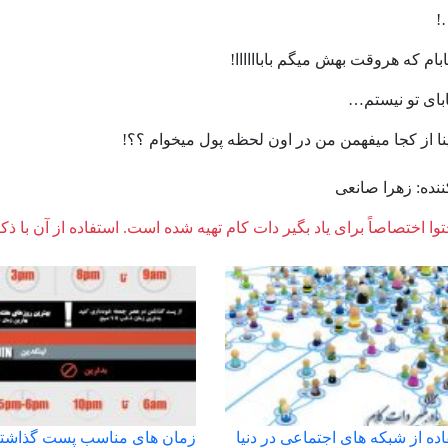
!
بام که هروقت بهش میگم باباااااا!
ابای تو نیستم…
نا از کجا میفهمن من در اون لحظه پول میخوام ؟؟!
نده: زهرا صانعی
وا اختصاصاً برای یاد بگیر دات کام تهیه شده است. استفاده از آن با ذک
اده از شبکه های اجتماعی در دنیا
زمان های مناسب پست گذاشتن