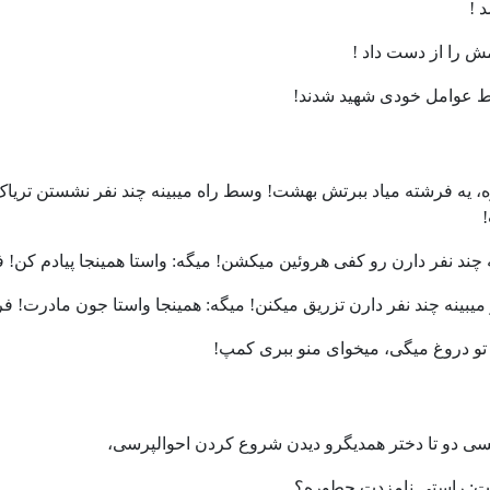
 !
 ﺭﺍ ﺍﺯ ﺩﺳﺖ ﺩﺍﺩ !
ﻂ ﻋﻮﺍﻣﻞ ﺧﻮﺩﯼ ﺷﻬﯿﺪ ﺷﺪﻧﺪ!
ه، يه فرشته مياد ببرتش بهشت! وسط راه ميبينه چند نفر نشستن تریاک م
ه چند نفر دارن رو کفی هروئين ميکشن! ميگه: واستا همینجا پيادم کن! 
ميبينه چند نفر دارن تزريق ميکنن! ميگه: همینجا واستا جون مادرت! ف
 تو دروغ میگی، میخوای منو ببری کمپ!
کسی دو تا دختر همدیگرو دیدن شروع کردن احوالپرسى،
ت: راستى نامزدت چطوره؟