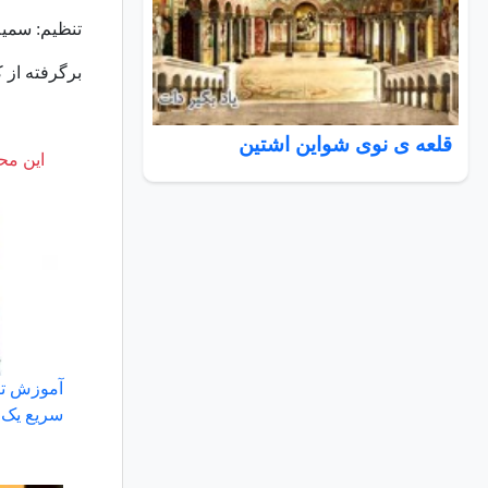
تنظیم: سمی
برگرفته از کتاب “آم
قلعه ی نوی شواین اشتین
این محت
آموزش ت
سریع یک 