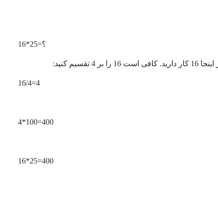
؟=25*16
 را بر 4 تقسیم کنید:
4=16/4
400=100*4
400=25*16