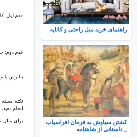
قدم اول: کافی است 124 را بر 4 تقسیم کنید، برای 
راهنمای خرید مبل راحتی و کاناپه
قدم دوم: حا
بنابراین پاسخ 25*124 برابر 3100 می
نکته: دسته ای از اعداد ز
انجام دهید.
برای مثال
ع
کشتن سیاوش به فرمان افراسیاب
_ داستانی از شاهنامه