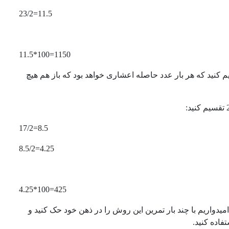
11.5=23/2
1150=100*11.5
 بر 4 یا 2 بخش پذیر نیست. باز هم دو بار بر 2 تقسیم کنید که هر بار عدد حاصله اعشاری خواهد بود که باز هم هیچ
8.5=17/2
4.25=8.5/2
425=100*4.25
واریم با چند بار تمرین این روش را در ذهن خود حک کنید و