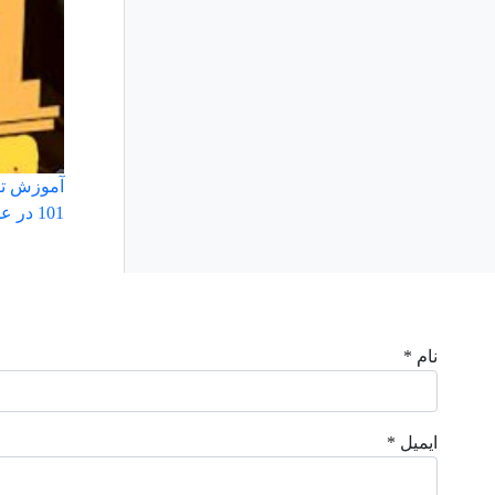
آموزش ت
101 در عدد سه رقمی
نام *
ایمیل *