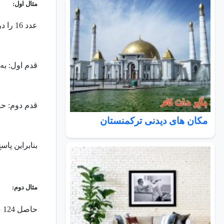
مثال اول:
عدد 16 را در 25 با این روش
قدم اول: به
قدم دوم: حا
مکان های دیدنی ترکمنستان
بنابراین پاسخ 16*25 برابر 400 می 
مثال دوم:
حاصل 124
ض