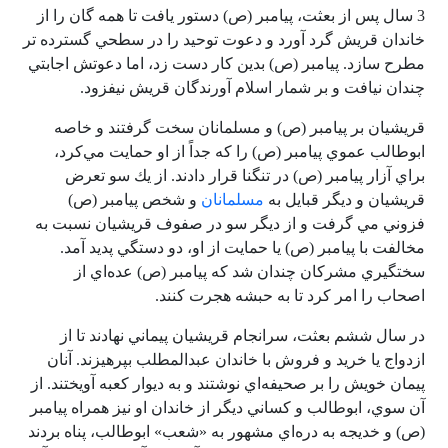
3 سال پس از بعثت، پيامبر (ص) دستور يافت تا همه گان را از
خاندان قريش گرد آورد و دعوت توحيد را در سطحي گسترده ‌تر
مطرح سازد. پيامبر (ص) بدين كار دست زد، اما دعوتش اجابتي
چندان نيافت و بر شمار اسلام آورندگان قريش نيفزود.
قريشيان بر پيامبر (ص) و مسلمانان سخت گرفتند و خاصه
ابوطالب عموي پيامبر (ص) را كه جداً از او حمايت مي‌كرد،
براي آزار پيامبر (ص) در تنگنا قرار دادند. از يك سو تعرض
قريشيان و ديگر قبايل به
مسلمانان
و شخص پيامبر ‌(ص)
فزوني مي گرفت و از ديگر سو در صفوف قريشيان نسبت به
مخالفت با پيامبر (ص) يا حمايت از او، دو دستگي پديد آمد.
سختگيري مشركان چندان شد كه پيامبر (ص) عده‌اي از
اصحاب را امر كرد تا به حبشه هجرت كنند.
در سال ششم بعثت، سرانجام قريشيان پيماني نهادند تا از
ازدواج يا خريد و فروش با خاندان عبدالمطلب بپرهيزند. آنان
پيمان خويش را بر صحيفه‌اي نوشتند و به ديوار كعبه آويختند. از
آن سوي، ابوطالب و كساني ديگر از خاندان او نيز همراه پيامبر
‌(ص) و خديجه به دره‌اي مشهور به «شعب» ابوطالب، پناه بردند