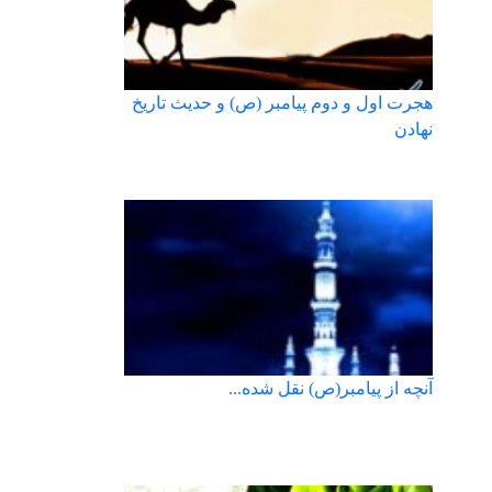
هجرت اول و دوم پیامبر (ص) و حدیث تاریخ
نهادن
آنچه از پیامبر(ص) نقل شده...