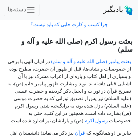
یادبگیر
دسته‌ها
چرا کسب و کارت جایی که باید نیست؟
بعثت رسول اکرم (صلی الله علیه و آله و
سلم)
بعثت پیامبر (صلی الله علیه و آله و سلم)
در ادیان الهی با برخی
از خصوصیات و نشانه‌ها، قبل از ظهور آن حضرت، مطرح بوده
و بسیاری از اهل کتاب و پاره‌ای از اعراب مشرک نیز با آن
آشنایی قبلی داشته‌اند. نوید و بشارت ظهور پیامبر خاتم
(ص)
، به
تصریح قرآن در تورات و انجیل ذکر گردیده و حضرت عیسی
(علیه السلام) نیز پس از تصدیق توراتی که به حضرت موسی
(علیه السلام) نازل شده بود، به برانگیخته شدن رسول اکرم
(ص)
بشارت داده است. همچنین در این کتب، حتی به
خصوصیات
رسول اکرم
(ص)
و یارانشان نیز اشاره شده است.
بنابراین (و همانگونه که
قرآن
نیز ذکر می‌نماید) دانشمندان اهل