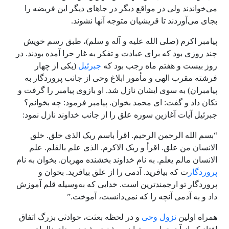
می‌خواندند ولی در مواقع دیگر در جاهای دیگر این فریضه را
بجای می‌آوردند تا قریشیان متوجه آنها نشوند.
پیامبر اکرم (صلی الله علیه و آله و سلم)، طبق رسم خویش
چند روزی بود که برای عبادت و تفکر به غار حرا آمده بودند. در
روز بیست و هفتم ماه رجب بود که
جبرئیل
(یکی از چهار
فرشته مقرب الهی و مأمور ابلاغ وحی از جانب پروردگار به
پیامبران) به سوی ایشان نازل شد. او بازوی پیامبر را گرفت و
تکان داد و گفت: ای محمد بخوان. پیامبر فرمود: چه بخوانم؟
جبرئیل آیات آغازین سوره علق را از جانب خداوند نازل نمود:
“بسم الله الرحمن الرحیم. اقرأ باسم ربک الذی خلق. خلق
الانسان من علق. اقرأ و ربک الاکرم. الذی علم بالقلم. علم
الانسان مالم یعلم. به نام خداوند بخشنده مهربان. بخوان به نام
پروردگار
ت که بیافرید. آدمی را از علق بیافرید. بخوان و
پروردگار تو ارجمندترین است. خدایی که به‌وسیله قلم آموزش
داد و به آدمی آنچه را که نمی‌دانست، آموخت.”
همراه اولین
نزول وحی
و در لحظه بعثت، حوادثی بزرگ اتفاق