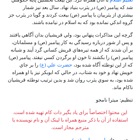
شد كه پيامبر (ص) در يثرب بنياد نهاد. سال بعد نيز شمار
بيشتري از يثربيان با پيامبر (ص) بيعت كردند و گويا در يثرب جز
گروه اندكي نمانده بود كه به اسلام در نيامده باشند.
گرچه اين مذاكرات پنهاني بود، ولي قريشيان بدان آگاهي يافتند
و پس از شور درباره رسيدگي به كار پيامبر (ص) و مسلمانان،
بر آن شدند كه از همه تيره‌هاي قريش كساني گرد آيند و شبانه
پيامبر (‌ص) را بكشند تا خون او برگردن كسي نيفتد. پيامبر (ص)
كه از اين توطئه آگاه شده بود،
حضرت علي (ع)
را بر جاي
خويش نهاد و خود به شتاب، در حالي كه ابوبكر نيز با او همراه
شده بود، به سوي يثرب روان شد و بدین ترتیب توطئه قریشیان
ناکام ماند.
تنظیم: میترا نامجو
این محتوا اختصاصاً برای یاد بگیر دات کام تهیه شده است.
استفاده از آن با ذکر منبع همراه با لینک آن و نام نویسنده یا
مترجم مجاز است.
برچسب ها:
پیامبر
-
پیامبر(ص)