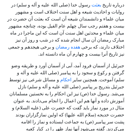
درباره تاریخ
بعثت
رسول خدا
(صلی الله علیه و آله و سلم)
در
روایات و احادیث شیعه و اهل سنت اختلاف است و مشهور
میان علماء و دانشمندان شیعه آن است که بعثت آن حضرت در
بیست و هفتم رجب سال چهلم عام الفیل بوده، چنانچه مشهور
میان علماء و محدثین اهل سنت آن است که این ماجرا در ماه
مبارک رمضان آن سال انجام شده که در شب و روز آن نیز
اختلاف دارند، که برخی
هفده رمضان
و برخی هیجدهم و جمعی
نیز تاریخ آنرا بیست و چهارم آن ماه دانسته اند.
جبرئیل از آسمان فرود آمد، آبی از آسمان آورد و طریقه وضو
گرفتن و رکوع و سجود را به پیامبر (صلی الله علیه و آله و
سلم) آموخت. همچنین سایر
احکام
و مسائل شرعی نیز توسط
جبرئیل بتدریج بر پیامبر (صلی الله علیه و آله و سلم) نازل
می‌شد. رسول خدا (ص) نیز این احکام را به نخستین مسلمانان
آموزش داده و آنها هم این اعمال را انجام می‌دادند. به عنوان
مثال در مورد نماز باید گفت که حضرت علی (علیه السلام) و
حضرت خدیجه (سلام الله علیها) که اولین نمازگزاران بودند
پشت سر پیامبر (ص) به جماعت ایستاده و نماز را اقامه
می‌کردند. گفته می‌شود آنها نماز ظهر را در کنار کعبه