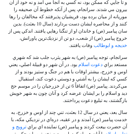
و تا جايي كه ممكن بود، نه كسي به آنجا مي آمد و نه خود از آن
بيرون مي شدند. سرانجام، پس از آنكه خطوط آن صحيفه را
موريانه از ميان برده بود، قريشيان پذيرفتند كه مخالفان را رها
كنند و از محاصره ايشان دست بردارند (سال 10 بعثت). بدين
سان پيامبر (ص) و خاندان او از تنگنا رهايي يافتند. اندكي پس از
خروج پيامبر (ص) از شعب، دو تن از نزديك‌ترين ياورانش،
خديجه و ابوطالب
وفات يافتند.
سرانجام، توجه پيامبر (ص) به شهر يثرب جلب شد كه شهري
مستعد براي
دعوت اسلام
بود. در آن شهر دو قبيلة اصلي، يعني
اوس و خزرج، بيشتر اوقات با هم در جنگ و ستيز بودند و از
كسي كه ايشان را به آشتي و دوستي دعوت كند، استقبال
مي‌كردند. پيامبر (ص) اتفاقاً 6 تن از خزرجيان را در موسم حج
ديد و اسلام را بر ايشان عرضه كرد و آنان چون به شهر خويش
بازگشتند، به تبليغ دعوت پرداختند.
سال بعد، يعني در سال 12 بعثت، تني چند از اوس و خزرج، به
خدمت پيامبر (ص) آمدند و در عقبه، دره‌اي در نزديكي مكه، با
آن حضرت بيعت كردند و پيامبر (ص) نماينده اي براي
ترويج و
تعليم اسلام
با آنان همراه كرد. اين بيعت نخستين پايه حكومتي