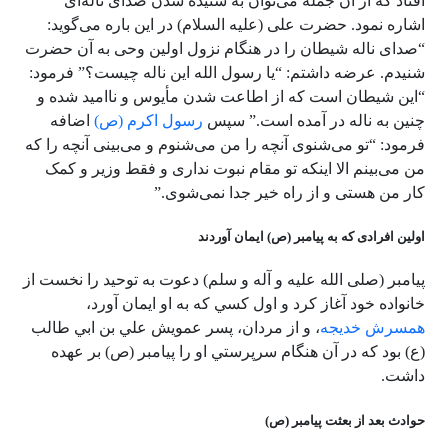
افتاد که از آن جمله می‌توان به شنیده شدن صدای ناله‌ای
اشاره نمود. حضرت علی (علیه السلام) در این باره می‌گوید:
“صدای ناله شیطان را در هنگام نزول اولین وحی به آن حضرت
شنیدم. عرضه داشتم: “یا رسول الله این ناله چیست؟” فرمود:
“این شیطان است که از اطاعت شدن مأیوس و ناامید شده و
چنین به ناله در آمده است.” سپس
رسول اکرم (ص)
اضافه
فرمود: “تو می‌شنوی آنچه را من می‌شنوم و می‌بینی آنچه را که
من می‌بینم الا اینکه تو مقام نبوت نداری و فقط وزیر و کمک
کار من هستی و از راه خیر جدا نمی‌شوی.”
اولین افرادی که به پیامبر (ص) ایمان آوردند
پيامبر
(صلی الله علیه و آله و سلم)
دعوت به توحيد را نخست از
خانواده خود آغاز كرد و اول كسي كه به او ايمان آورد،
همسرش خديجه
، و از مردان، پسر عمويش علي بن ابي طالب
(ع) بود كه در آن هنگام سرپرستي او را پيامبر (ص) بر عهده
داشت.
حوادث بعد از بعثت پیامبر (ص)