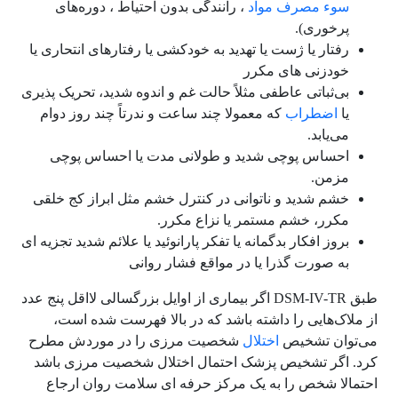
سوء مصرف مواد
، رانندگی بدون احتیاط ، دوره‌های
پرخوری).
رفتار یا ژست یا تهدید به خودکشی یا رفتارهای انتحاری یا
خودزنی های مکرر
بی‌ثباتی عاطفی مثلاً حالت غم و اندوه شدید، تحریک پذیری
یا
اضطراب
که معمولا چند ساعت و ندرتاً چند روز دوام
می‌یابد.
احساس پوچی شدید و طولانی مدت یا احساس پوچی
مزمن.
خشم شدید و ناتوانی در کنترل خشم مثل ابراز کج خلقی
مکرر، خشم مستمر یا نزاع مکرر.
بروز افکار بدگمانه یا تفکر پارانوئید یا علائم شدید تجزیه ای
به صورت گذرا یا در مواقع فشار روانی
طبق DSM-IV-TR اگر بیماری از اوایل بزرگسالی لااقل پنج عدد
از ملاک‌هایی را داشته باشد که در بالا فهرست شده است،
می‌توان تشخیص
اختلال
شخصیت مرزی را در موردش مطرح
کرد.
اگر تشخیص پزشک احتمال اختلال شخصیت مرزی باشد
احتمالا شخص را به یک مرکز حرفه ای سلامت روان ارجاع