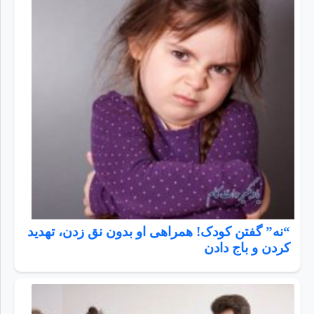
“نه” گفتن کودک! همراهی او بدون نق زدن، تهدید
کردن و باج دادن