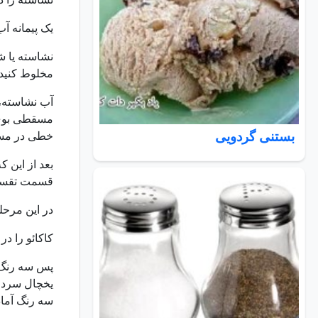
یک پیمانه آ
نشاسته یا ش
مخلوط کنید 
آب نشاسته، 
مسقطی بوی خ
بستنی گردویی
خطی در مسق
قسمت تقسیم
در این مرحل
کاکائو را د
پس سه رنگ م
یخچال سرد ش
سه رنگ آماد