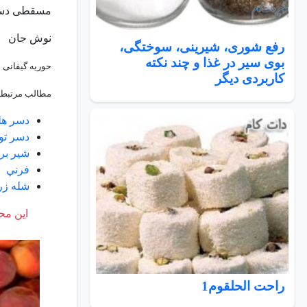
مسقطی دسر 
نوش جان
رفع شوری، شیرینی، سوختگی،
بوی سیر در غذا و چند نکته
حوریه گیفانی
کاربردی دیگر
مطالب مرتبط:
دسر هل
دسر تو
شير بر
فرني
شله زر
این محت
راحت الحلقوم1