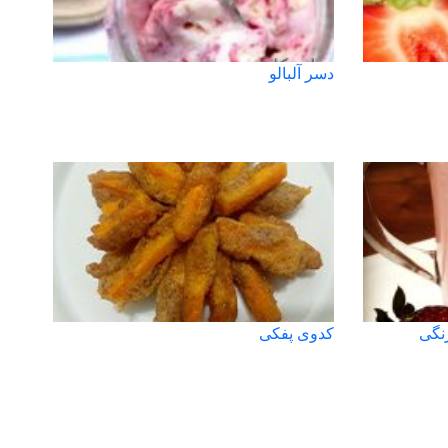
دسر آلبالو
نگی
کدوی پفکی