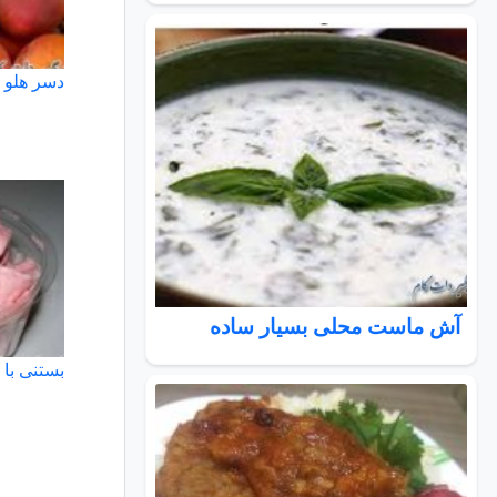
دسر هلو
آش ماست محلی بسیار ساده
بستنی با