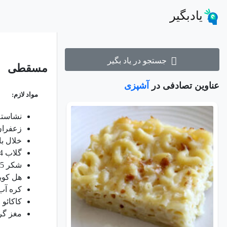
یادبگیر
جستجو در یاد بگیر
مسقطی
عناوین تصادفی در
آشپزی
مواد لازم:
نشاسته گل 1
زعفران آب کر
خلال بادام 1/3
گلاب 1/4 پیمانه
شکر 1.5 پیمانه
هل کوبیده 0.5 قاشق
کره آب کرده
کاکائو 1 قاشق غذاخوری
مغز گرد