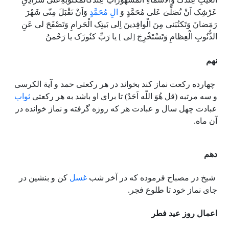
عَرْشِک اَنْ تُصَلِّىَ عَلى مُحَمَّدٍ وَ
الِ مُحَمَّدٍ
وَاَنْ تَقْبَلَ مِنّى شَهْرَ
رَمَضانَ وَتَکتُبَنى مِنَ الْوافِدینَ اِلى بَیتِک الْحَرامِ وَتَصْفَحَ لى عَنِ
الذُّنُوبِ الْعِظامِ وَتَسْتَخْرِجَ [لى ] یا رَبِّ کنُوزَک یا رَحْمنُ
نهم
چهارده رکعت نماز کند بخواند در هر رکعتى حمد و آیة الکرسى
و سه مرتبه (قل هُوَ اللّه اَحَدٌ) تا براى او باشد به هر رکعتى
ثواب
عبادت چهل سال و عبادت هر که روزه گرفته و نماز خوانده در
آن ماه.
دهم
شیخ در مصباح فرموده که در آخر شب
غسل
کن و بنشین در
جاى نماز خود تا طلوع فجر.
اعمال روز عید فطر