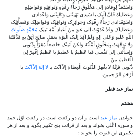
وَاسْتَعَدَّ لِوِفادَةٍ اِلى مَخْلُوقٍ رَجاَّءَ رِفْدِهِ وَنَوافِلِهِ وَفَواضِلِهِ
وَعَطایاهُ فَاِنَّ اِلَیک یا سَیدى تَهْیئَتى وَتَعْبِئَتى وَاِعْدادى
وَاسْتِعْدادى رَجاَّءَ رِفْدِک وَجَوائِزِک وَنَوافِلِک وَفَواضِلِک وَفَضاَّئِلِک
وَعَطایاک وَقَدْ غَدَوْتُ اِلى عیدٍ مِنْ اَعْیادِ اُمَّةِ نَبیک
مُحَمَّدٍ صَلَواتُ
اللّهِ عَلَیهِ وَعَلى الِهِ وَلَمْ اَفِدْ اِلَیک الْیوْمَ بِعَمَلٍ صالِحٍ اَثِقُ بِهِ قَدَّمْتُهُ
وَلا تَوَجَّهْتُ بِمَخْلُوقٍ اَمَّلْتُهُ وَلکنْ اَتَیتُک خاضِعاً مُقِرّاً بِذُنُوبى
وَاِساَّئَتى اِلى نَفْسى فَیا عَظیمُ یا عَظیمُ یا عَظیمُ اِغْفِرْ لِىَ
الْعَظیمَ مِنْ
ذُنُوبى فَاِنَّهُ لا یغْفِرُ الذُّنُوبَ الْعِظامَ اِلاّ اَنْتَ یا
لا اِلهَ اِلاّ اَنْتَ
یا
اَرْحَمَ الرّاحِمینَ.
نماز عید فطر
هشتم
خواندن
نماز عید
است و آن دو رکعت است در رکعت اوّل حمد
و سوره اعْلى بخواند و بعد از قرائت پنج تکبیر بگوید و بعد از هر
تکبیرى این قنوت را بخواند :