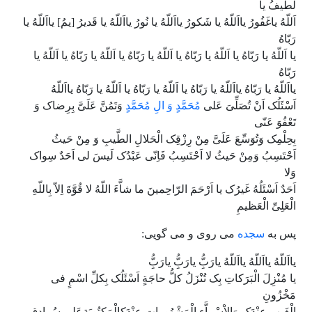
لَطیفُ یا
اَللّهُ یاغَفُورُ یااَللّهُ یا شَکورُ یااَللّهُ یا نُورُ یااَللّهُ یا قَدیرُ [یمُ] یااَللّهُ یا
رَبّاهُ
یا اَللّهُ یا رَبّاهُ یا اَللّهُ یا رَبّاهُ یا اَللّهُ یا رَبّاهُ یا اَللّهُ یا رَبّاهُ یا اَللّهُ یا
رَبّاهُ
یااَللّهُ یا رَبّاهُ یااَللّهُ یا رَبّاهُ یا اَللّهُ یا رَبّاهُ یا اَللّهُ یا رَبّاهُ یااَللّهُ
اَسْئَلُک اَنْ تُصَلِّىَ عَلى
مُحَمَّدٍ وَ الِ مُحَمَّدٍ
وَتَمُنَّ عَلَىَّ بِرِضاک وَ
تَعْفُوَ عَنّى
بِحِلْمِک وَتُوَسِّعَ عَلَىَّ مِنْ رِزْقِک الْحَلالِ الطَّیبِ وَ مِنْ حَیثُ
اَحْتَسِبُ وَمِنْ حَیثُ لا اَحْتَسِبُ فَاِنّى عَبْدُک لَیسَ لى اَحَدٌ سِواک
وَلا
اَحَدٌ اَسْئَلُهُ غَیرُک یا اَرْحَمَ الرّاحِمینَ ما شاَّءَ اللّهُ لا قُوَّةَ اِلاّ بِاللّهِ
الْعَلِىِّ الْعَظیمِ
پس به
سجده
می روی و می گویی:
یااَللّهُ یااَللّهُ یااَللّهُ یارَبُِّ یارَبُِّ یارَبُِّ
یا مُنْزِلَ الْبَرَکاتِ بِک تُنْزَلُ کلُّ حاجَةٍ اَسْئَلُک بِکلِّ اسْمٍ فى
مَخْزُونِ
الْغَیبِ عِنْدَک وَالاْسْماَّءِ الْمَشْهُوراتِ عِنْدَکالْمَکتُوبَةِعَلى سُرادِقِ