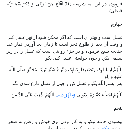
فرموده در این آیه شریفه (قَدْ اَفْلَحَ مَنْ تَزَکى وَ ذَکرَاسْمَ رَبِّهِ
فَصَلّى).
چهارم
غسل است و بهتر آن است که اگر ممکن شود از نهر غسل کنى
و وقت آن بعد از طلوع فجر است تا زمان بجا آوردن نماز عید
چنانچه شیخ فرموده و در جزء روایتى است که غسل را در زیر
سقفى بکن و چون خواستى غسل کنى بگو:
اَللّهُمَّ ایمانا بِک وَتَصْدیقا بِکتابِک وَاتِّباعُ سُنَّةِ نَبیک مُحَمَّدٍ صَلّى اللّهُ
عَلَیهِ وَ الِهِ
پس بسم اللّه بگو و غسل کن و چون از غسل فارغ شدى بگو:
اَللّهُمَّ اجْعَلْهُ کفّارَةً لِذُنُوبى
وَطَهِّرْ دینى
اَللّهُمَّ اَذْهِبْ عَنِّى الدَّنَسَ.
پنجم
پوشیدن جامه نیکو و به کار بردن بوى خوش و رفتن به صحرا
در غیر
مکه
براى نماز کردن در زیر آسمان.