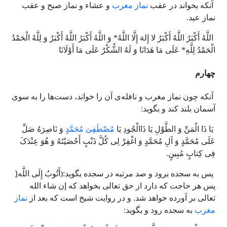
آنکه بخواند در عقب
نماز مغرب
و عشاء و نماز صبح و عقب
نماز عید.
اللَّهُ أَکْبَرُ اللَّهُ أَکْبَرُ لا إِلهَ إِلَّا اللَّهُ* وَ اللَّهُ أَکْبَرُ اللَّهُ أَکْبَرُ وَ لِلَّهُ الْحَمْدُ
الْحَمْدُ لِلَّهِ* عَلَى مَا هَدَانَا وَ لَهُ الشُّکْرُ عَلَى مَا أَوْلَانَا
چهارم
آنکه چون نماز مغرب و نافله‌ی آن را خواند، دست‌ها را به سوى
آسمان بلند کند و بگوید:
یَا ذَا الْمَنِّ وَ الطَّوْلِ یَا ذَاالْجُودِ یَا
مُصْطَفِیَ مُحَمَّدٍ
وَ نَاصِرَهُ صَلِّ
عَلَى مُحَمَّدٍ وَ آلِ مُحَمَّدٍ وَ اغْفِرْ لِی کُلَّ ذَنْبٍ أَحْصَیْتَهُ وَ هُوَ عِنْدَکَ
فِی کِتابٍ مُبِینٍ.
پس به سجده برود و صد مرتبه در سجده بگوید:(أَتُوبُ إِلَى اللَّه(ِ‏
پس هر حاجت که دارد از حق تعالى بخواهد که إن شاء الله
تعالى بر آورده خواهد شد. و در روایت شیخ است که بعد از
نماز
مغرب
به سجده رود و بگوید: