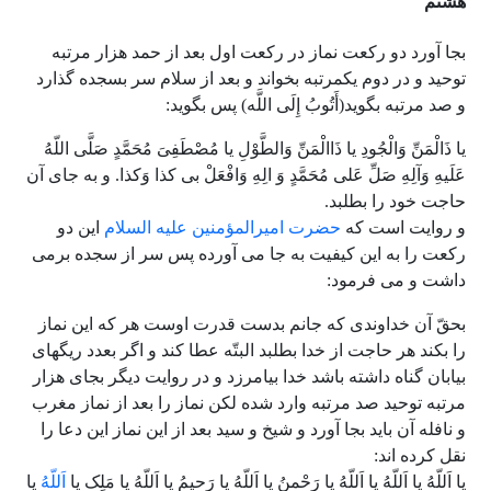
هشتم
بجا آورد دو رکعت نماز در رکعت اول بعد از حمد هزار مرتبه
توحید و در دوم یکمرتبه بخواند و بعد از سلام سر بسجده گذارد
و صد مرتبه بگوید(
أَتُوبُ إِلَى اللَّه) پس بگوید:
یا ذَالْمَنِّ وَالْجُودِ یا ذَاالْمَنِّ وَالطَّوْلِ یا مُصْطَفِىَ مُحَمَّدٍ صَلَّى اللّهُ
عَلَیهِ وَآلِهِ صَلِّ عَلى مُحَمَّدٍ وَ الِهِ وَافْعَلْ بى کذا وَکذا. و به جای آن
حاجت خود را بطلبد.
و روایت است که
حضرت امیرالمؤمنین علیه السلام
این دو
رکعت را به این کیفیت به جا مى آورده پس سر از سجده برمى
داشت و مى فرمود:
بحقّ آن خداوندى که جانم بدست قدرت اوست هر که این نماز
را بکند هر حاجت از خدا بطلبد البتّه عطا کند و اگر بعدد ریگهاى
بیابان گناه داشته باشد خدا بیامرزد و در روایت دیگر بجاى هزار
مرتبه توحید صد مرتبه وارد شده لکن نماز را بعد از نماز مغرب
و نافله آن باید بجا آورد و شیخ و سید بعد از این نماز این دعا را
نقل کرده اند:
یا اَللّهُ یا اَللّهُ یا اَللّهُ یا رَحْمنُ یا اَللّهُ یا رَحیمُ یا اَللّهُ یا مَلِک یا
اَللّهُ
یا