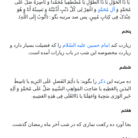
یَا ذَا الْحَوْلِ یَا ذَا الطَّوْلِ یَا مُصْطَفِیاً مُحَمَّداً وَ نَاصِرَهُ صَلِّ عَلَى
مُحَمَّدٍ وَ
آلِ مُحَمَّدٍ
وَ اغْفِرْ لِی کُلَّ ذَنْبٍ أَذْنَبْتُهُ وَ نَسِیتُهُ أَنَا وَ هُوَ
عِنْدَکَ فِی کِتابٍ مُبِینٍ. پس صد مرتبه بگو : (‏أَتُوبُ إِلَى اللَّهِ‏).
پنجم
زیارت کند
امام حسین علیه السّلام
را که فضیلت بسیار دارد و
زیارت مخصوصه‌ این شب در باب زیارات آمده است.
ششم
ده مرتبه این
ذکر
را بگوید: یا دآئِمَ الفَضلِ عَلَی البَرِیهِ یا بَاسِطَ
الیدَینِ بِالعَطِیهِ یا صَاحِبَ المَوَاهِبِ السَّنِیهِ صَلِّ عَلَی مُحَمَّدٍ وَ آلِهِ
خَیرِ الوَرَی سَجِیهً وَاغفِلَنَا یا ذَاالعُلَی فِی هَذِهِ العَشِیهِ.
هفتم
بجا آورد ده رکعت نمازی که در شب آخر ماه رمضان گذشت.