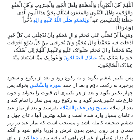
اَللّهُمَّ اَهْلَ الْکبْرِیاَّءِ وَالْعَظَمَةِ وَاَهْلَ الْجُودِ وَالْجَبَرُوتِ وَاَهْلَ الْعَفْوِ
وَالرَّحْمَةِ وَاَهْلَ التَّقْوى وَالْمَغْفِرَةِ اَسْئَلُک بِحَقِّ هذَا الْیومِ الَّذى
جَعَلْتَهُ لِلْمُسْلِمینَ عیداً
وَلِمُحَمَّدٍ صَلَّى اللّهُ عَلَیهِ وَ الِهِ
ذُخْراً
[وَشَرَفاً]
وَمَزِیداً اَنْ تُصَلِّىَ عَلى مُحَمَّدٍ وَ الِ مُحَمَّدٍ وَاَنْ تُدْخِلَنى فى کلِّ خَیرٍ
اَدْخَلْتَ فیهِ مُحَمَّداً وَ الَ مُحَمَّدٍ وَاَنْ تُخْرِجَنى مِنْ کلِّ سُوَّءٍ اَخْرَجْتَ
مِنْهُ مُحَمَّداً وَ الَ مُحَمَّدٍ صَلَواتُک عَلَیهِ وَعَلَیهِمْ اَللّهُمَّ اِنّى اَسْئَلُک
خَیرَ ما سَئَلَک مِنْهُ
عِبادُک الصّالِحُونَ
وَاَعُوذُ بِک مِمَّا اسْتَعاذَ مِنْهُ
عِبادُک الْصّالِحُونَ.
پس تکبیر ششم بگوید و به رکوع رود و بعد از رکوع و سجود
برخیزد به رکعت دوّم و بعد از حمد
سوره وَالشَّمْسِ
بخواند پس
چهار تکبیر بگوید و بعد از هر تکبیرى آن قنوت را بخواند و چون
فارغ شد تکبیر پنجم گوید و به رکوع رود پس نماز را تمام کند و
بعد از سلام
تسبیح زهراءعَلیهَاالسَّلام
بفرستد و بعد از نماز عید
دعاهاى بسیار وارد شده است و شاید بهترین آنها دعاى چهل و
ششم صحیفه کامله باشد و مستحب است که نماز عید در زیر
سمان و بر روى زمین بدون فرش و بُوریا واقع شود و آنکه
برگردد از مُصَلّى از غیر آن راهى که رفته بود و
دعا
کند از براى