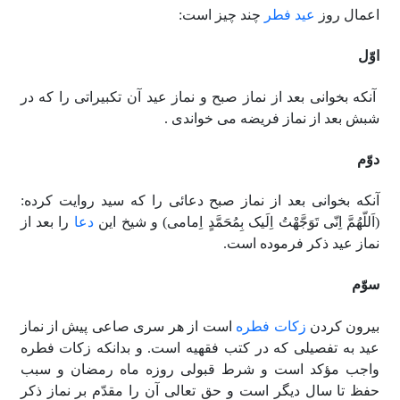
اعمال روز
عید فطر
چند چیز است:
اوّل
آنکه بخوانى بعد از نماز صبح و نماز عید آن تکبیراتى را که در
شبش بعد از نماز فریضه مى خواندى .
دوّم
آنکه بخوانى بعد از نماز صبح دعائى را که سید روایت کرده:
(اَللّهُمَّ اِنّى تَوَجَّهْتُ اِلَیک بِمُحَمَّدٍ اِمامى) و شیخ این
دعا
را بعد از
نماز عید ذکر فرموده است.
سوّم
بیرون کردن
زکات فطره
است از هر سرى صاعى پیش از نماز
عید به تفصیلى که در کتب فقهیه است. و بدانکه زکات فطره
واجب مؤکد است و شرط قبولى روزه ماه رمضان و سبب
حفظ تا سال دیگر است و حق تعالى آن را مقدّم بر نماز ذکر