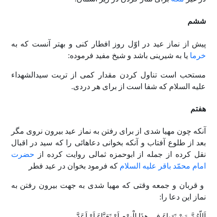
ششم
پیش از نماز عید در اوّل روز افطار کنى و بهتر آنست که به
خرما
یا به شیرینى باشد و شیخ مفید فرموده:
مستحب است تناول کردن مقدار کمى از تربت سیدالشهداء
علیه السلام که شفا است از براى هر دردى.
هفتم
آنکه چون مهیا شدى از براى رفتن به نماز عید بیرون نروى مگر
بعد از طلوع آفتاب و آنکه بخوانى دعاهائى را که سید در اقبال
نقل کرده از جمله از ابوحمزه ثمالى روایت کرده از
حضرت
امام محمّد باقر علیه السلام
که فرمود بخوان در عید فطر
و قربان و جمعه وقتى که مهیا شدى به جهت بیرون رفتن به
نماز این دعا را:
اَللّهُمَّ مَنْ تَهَیاءَ فى هذَا الْیوْمِ اَوْ تَعَبَّاءَ اَوْ اَعَدَّ