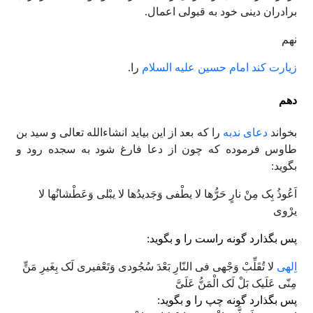
برادران دینى خود به قبولى اعمال.
نهم
زیارت کند امام حسین علیه السلام
را.
دهم
بخواند
دعاى ندبه
را که بعد از این بیاید انشاءالله تعالى و سید بن
طاوس فرموده که چون از دعا فارغ شود به سجده رود و
بگوید:
اَعُوذُ بِک مِنْ نارٍ حَرُّها لا یطْفى وَجَدیدُها لا یبْلى وَعَطْشانُها لا
یرْوى
پس بگذارد گونه راست را و بگوید:
اِلهى
لا تُقَلِّبْ وَجْهى فى النّارِ بَعْدَ سُجُودى وَتَعْفیرى لَک بِغَیرِ مَنٍّ
مِنّى عَلَیک بَلْ لَک الْمَنُّ عَلَىَّ
پس بگذارد گونه چپ را و بگوید: