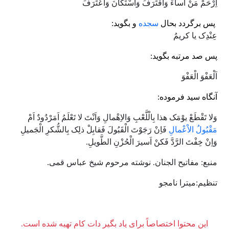
اِرْحَمْ مَنْ اَساَّءَ وَاقْتَرَفَ وَاسْتَکانَ وَاعْتَرَفَ
پس برگردد بحال
سجده
و بگوید:
عِنْدِک یا کریمُ
پس صد مرتبه بگوید:
اَلْعَفْوَ الْعَفْوَ
آنگاه سید فرموده:
وَلا تَقْطَعْ یوْمَک هذا بِالْلَّعْبِ وَالاِهْمالِ وَاَنْتَ لا تَعْلَمُ اَمَرْدُودٌ اَمْ
مَقْبُولُ الاْعْمالِ
فَاِنْ رَجَوْتَ الْقَبُولَ فَقابِلْ ذلِک بِالشُّکرِ الْجَمیلِ
وَاِنْ خِفْتَ الرَّدَّ فَکنْ اَسیرَ الْحُزْنِ الطَّویلِ.
منبع: مفاتیح الجنان. نوشته مرحوم شیخ عباس قمی.
تنظیم:میترا نامجو
این محتوا اختصاصاً برای یاد بگیر دات کام تهیه شده است.