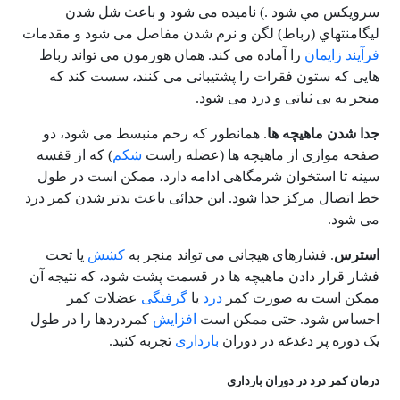
سرويکس مي شود .) نامیده می شود و باعث شل شدن
ليگامنتهاي (رباط) لگن و نرم شدن مفاصل می شود و مقدمات
فرآیند زایمان
را آماده می کند. همان هورمون می تواند رباط
هایی که ستون فقرات را پشتیبانی می کنند، سست کند که
منجر به بی ثباتی و درد می شود.
جدا شدن ماهیچه ها
. همانطور که رحم منبسط می شود، دو
صفحه موازی از ماهیچه ها (عضله راست
شکم
) که از قفسه
سینه تا استخوان شرمگاهی ادامه دارد، ممکن است در طول
خط اتصال مرکز جدا شود. این جدائی باعث بدتر شدن کمر درد
می شود.
استرس
. فشارهای هیجانی می تواند منجر به
کشش
یا تحت
فشار قرار دادن ماهیچه ها در قسمت پشت شود، که نتیجه آن
ممکن است به صورت کمر
درد
یا
گرفتگی
عضلات کمر
احساس شود. حتی ممکن است
افزایش
کمردردها را در طول
یک دوره پر دغدغه در دوران
بارداری
تجربه کنید.
درمان کمر درد در دوران بارداری