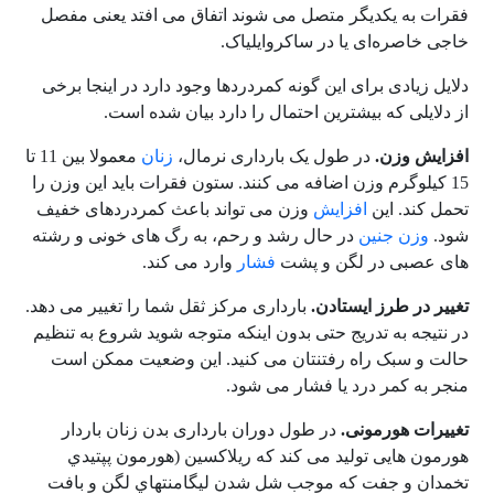
فقرات به یکدیگر متصل می شوند اتفاق می افتد یعنی مفصل
خاجی خاصره‌ای یا در ساکروایلیاک.
دلایل زیادی برای این گونه کمردردها وجود دارد در اینجا برخی
از دلایلی که بیشترین احتمال را دارد بیان شده است.
افزایش وزن.
در طول یک بارداری نرمال،
زنان
معمولا بین 11 تا
15 کیلوگرم وزن اضافه می کنند. ستون فقرات باید این وزن را
تحمل کند. این
افزایش
وزن می تواند باعث کمردردهای خفیف
شود.
وزن جنین
در حال رشد و رحم، به رگ های خونی و رشته
های عصبی در لگن و پشت
فشار
وارد می کند.
تغییر در طرز ایستادن.
بارداری مرکز ثقل شما را تغییر می دهد.
در نتیجه به تدریج حتی بدون اینکه متوجه شوید شروع به تنظیم
حالت و سبک راه رفتنتان می کنید. این وضعیت ممکن است
منجر به کمر درد یا فشار می شود.
تغییرات هورمونی.
در طول دوران بارداری بدن زنان باردار
هورمون هایی تولید می کند که ريلاکسين (هورمون پپتيدي
تخمدان و جفت که موجب شل شدن ليگامنتهاي لگن و بافت