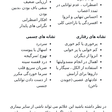
ارزیابی ضعیف
اضطراب ، عدم توانایی در
منفی باف بودن ،بدبین
تمدد اعصاب
بودن
احساس تنهایی و انزوا
افکار اضظرابی
افسردگی یا ناراحتی کلی
نگرانی های پایدار
نشانه های رفتاری
نشانه های جسمی
پرخوری یا کم خوری
سردرد
کم خوابی یا پر خوابی
اسهال یا یبوست
انزوا از دیگران
تهوع ؛سرگیجه
اهمال در انجام مسدولیتها
درد قفسه سینه
استفاده از الکل ، سیگار یا
ضربان سریع قلب
داروها برای آرامش
سرما خوردگی مکرر
عادتهای عصبی (جویدن
از دست دادن توانایی
ناخن)
جنسی
در نطر داشته باشید این علائم می تواند ناشی از سایر بیماری