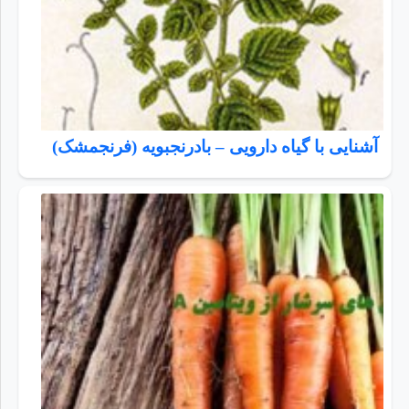
آشنایی با گیاه دارویی – بادرنجبویه (فرنجمشک)