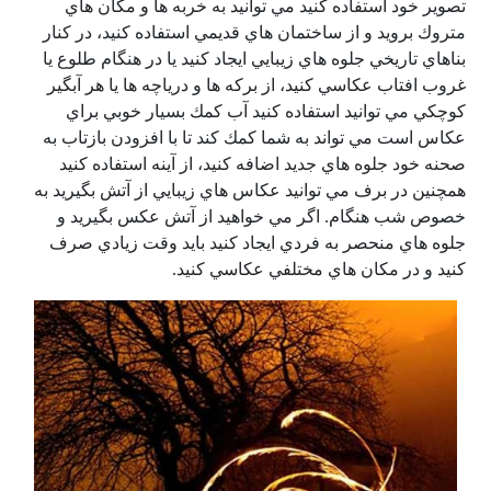
تصوير خود استفاده كنيد مي توانيد به خربه ها و مكان هاي
متروك برويد و از ساختمان هاي قديمي استفاده كنيد، در كنار
بناهاي تاريخي جلوه هاي زيبايي ايجاد كنيد يا در هنگام طلوع يا
غروب افتاب عكاسي كنيد، از بركه ها و درياچه ها يا هر آبگير
كوچكي مي توانيد استفاده كنيد آب كمك بسيار خوبي براي
عكاس است مي تواند به شما كمك كند تا با افزودن بازتاب به
صحنه خود جلوه هاي جديد اضافه كنيد، از آينه استفاده كنيد
همچنين در برف مي توانيد عكاس هاي زيبايي از آتش بگيريد به
خصوص شب هنگام. اگر مي خواهيد از آتش عكس بگيريد و
جلوه هاي منحصر به فردي ايجاد كنيد بايد وقت زيادي صرف
كنيد و در مكان هاي مختلفي عكاسي كنيد.