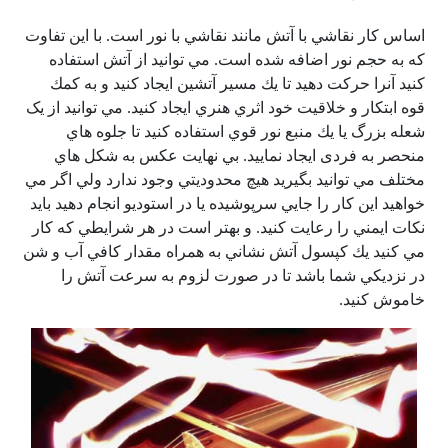
اساس كار نقاشي با آتش مانند نقاشي با نور است. با اين تفاوت
كه به حجم نور اضافه شده است. مي توانيد از آتش استفاده
كنيد آنرا حركت دهيد تا يك مسير آتشين ايجاد كنيد و به كمك
قوه ابتكار و خلاقيت خود اثري هنري ايجاد كنيد. مي توانيد از یک
شعله بزرگ يا يك منبع نور قوي استفاده كنيد تا جلوه هاي
منحصر به فردی ايجاد نماييد. بي نهايت عكس به شكل هاي
مختلف مي توانيد بگيريد هيچ محدوديتي وجود ندارد ولي اگر مي
خواهيد اين كار را جايي سرپوشيده يا در استوديو انجام دهيد بايد
نكات ايمني را رعايت كنيد. و بهتر است در هر شرايطي كه كار
مي كنيد يك كپسول آتش نشاني به همراه مقدار كافي آب و شن
در نزديكي شما باشد تا در صورت لزوم به سرعت آتش را
خاموش كنيد.