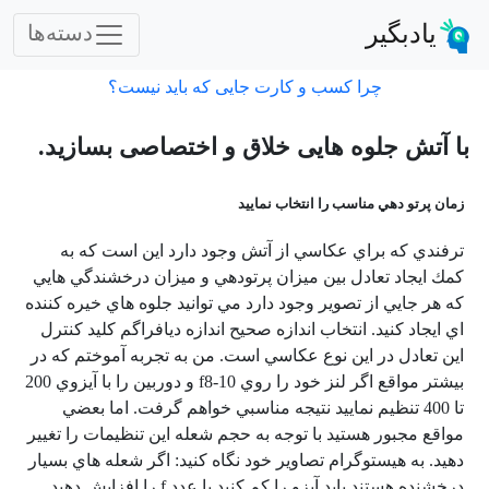
یادبگیر
دسته‌ها
چرا کسب و کارت جایی که باید نیست؟
با آتش جلوه هايی خلاق و اختصاصی بسازيد.
زمان پرتو دهي مناسب را انتخاب نماييد
ترفندي كه براي عكاسي از آتش وجود دارد اين است كه به
كمك ايجاد تعادل بين ميزان پرتودهي و ميزان درخشندگي هايي
كه هر جايي از تصوير وجود دارد مي توانيد جلوه هاي خيره كننده
اي ايجاد كنيد. انتخاب اندازه صحيح اندازه ديافراگم كليد كنترل
اين تعادل در اين نوع عكاسي است. من به تجربه آموختم كه در
بيشتر مواقع اگر لنز خود را روي
f8-10
و دوربين را با آيزوي 200
تا 400 تنظيم نماييد نتيجه مناسبي خواهم گرفت. اما بعضي
مواقع مجبور هستيد با توجه به حجم شعله اين تنظيمات را تغيير
دهيد. به هيستوگرام تصاوير خود نگاه كنيد: اگر شعله هاي بسيار
درخشنده هستند بايد آيزو را كم كنيد يا عدد
f
را افزايش دهيد.