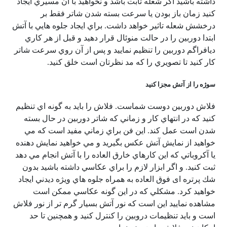
داشته باشيد اگر شعله ثابت باشد و نخواهيد با آن مسيري ايجاد
كنيد زمان باز بودن يا سرعت بسته شدن شاتر فقط بر
درخشش شعله تاثير خواهد داشت. براي ايجاد جلوه هايي با آتش
ابتدا دوربين را در حالت منوئال قرار دهيد و قبل از هر كاري
ديافراگم دوربين را تنظيم نماييد و پس از آن روي سرعت شاتر
كار كنيد تا تصويري را كه مد نظرتان است خلق كنيد.
سوژه را از آتش مجزا كنيد
فلاش دوربين دوست شماست. فلاش را بايد به گونه اي تنظيم
كنيد كه در انتهاي كار و زماني كه شاتر دوربين در حال بسته
شدن است عمل كند. اين فن براي زماني مفيد است كه مي
خواهيد از نمايش آتش عكس بگيريد و مي خواهيد نمايش دهنده
يا آكروباتي كه اين كارهاي خارق العاده را با آتش انجام مي دهد
ثبت كنيد. و اگر ابزار لازم را براي عكاسي داشته باشيد بدون
شك پرتره ای فوق العاده به همراه جلوه هاي ويژه ديدني ايجاد
خواهيد كرد. مشكلي كه در اين گونه عكاسي ممكن است
مشاهده نماييد اين است كه نور آتش بسيار گرم تر از نور فلاش
است و بايد تنظيمات دروبين را كنترل كنيد و همچنين تا حد