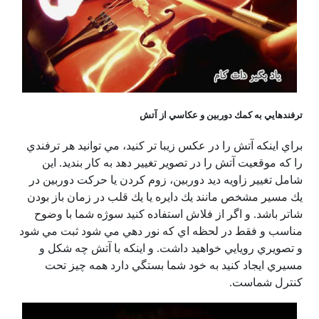
ترفندهايي به كمك دوربين و عكاسي از آتش
براي اينكه آتش را در عكس زيبا تر كنيد، مي توانيد هر ترفندي
را كه موقعيت آتش را در تصوير تغيير دهد به كار بنديد. اين
شامل تغيير زاويه ديد دوربين، زوم كردن يا حركت دوربين در
يك مسير مشخص مانند يك دايره يا يك قلب در زمان باز بودن
شاتر باشد. و اگر از فلاش استفاده كنيد سوژه شما با وضوح
مناسب و فقط در لحظه اي كه نور دهي مي شود ثبت مي شود
و تصويري رويايي خواهيد داشت. و اينكه با آتش چه شكل و
مسيري ايجاد كنيد به خود شما بستگي دارد همه چیز تحت
كنترل شماست.