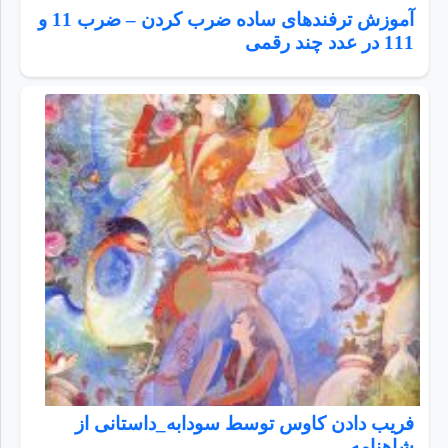
آموزش ترفندهای ساده ضرب کردن – ضرب 11 و
111 در عدد چند رقمی
فریب دادن کاوس توسط سودابه_داستانی از
شاهنامه