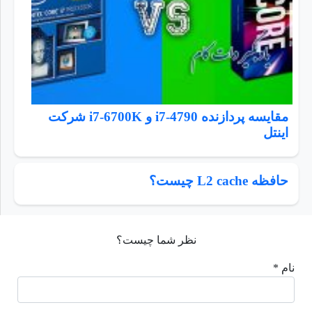
مقایسه پردازنده i7-4790 و i7-6700K شرکت
اینتل
حافظه L2 cache چيست؟
نظر شما چیست؟
نام *