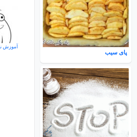
آموزش نق
پای سیب