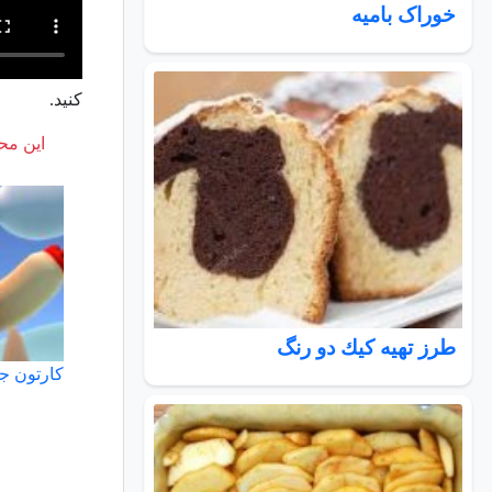
خوراک بامیه
کنید.
این محت
طرز تهیه كيك دو رنگ
کارتون ج