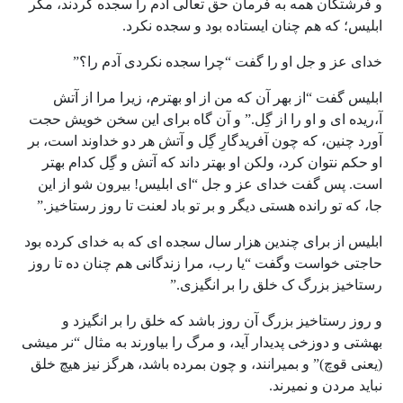
و فرشتگان همه به فرمان حق تعالی آدم را سجده کردند، مگر
ابلیس؛ که هم چنان ایستاده بود و سجده نکرد.
خدای عز و جل او را گفت “چرا سجده نکردی آدم را؟”
ابلیس گفت “از بهر آن که من از او بهترم، زیرا مرا از آتش
آ،ریده ای و او را از گِل.” و آن گاه برای این سخن خویش حجت
آورد چنین، که چون آفریدگارِ گِل و آتش هر دو خداوند است، بر
او حکم نتوان کرد، ولکن او بهتر داند که آتش و گِل کدام بهتر
است. پس گفت خدای عز و جل “ای ابلیس! بیرون شو از این
جا، که تو رانده هستی دیگر و بر تو باد لعنت تا روز رستاخیز.”
ابلیس از برای چندین هزار سال سجده ای که به خدای کرده بود
حاجتی خواست وگفت “یا رب، مرا زندگانی هم چنان ده تا روز
رستاخیز بزرگ ک خلق را بر انگیزی.”
و روز رستاخیز بزرگ آن روز باشد که خلق را بر انگیزد و
بهشتی و دوزخی پدیدار آید، و مرگ را بیاورند به مثال “نر میشی
(یعنی قوچ)” و بمیرانند، و چون بمرده باشد، هرگز نیز هیچ خلق
نباید مردن و نمیرند.