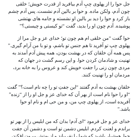
جل حوا را از پهلوی چپِ آدم بیافرید از قدرت خویش؛ خلقی
چون آدم، ولکن ماده. و حوا بر بالین آدم نشست. پس آدم چشم
باز کرد و حوا را دید بر بالین او نشسته و جامه های بهتشی
پوشیده. آدم چون او را بدید، گفت “تو کیستی و چیستی؟”
حوا گفت “من خلقی ام هم چون تو؛ خدای عز و جل مرا از
پهلوی چپ تو آفرید تا هم جنس تو باشم، و تو با من آرام گیری.”
پس همه آن خلقان که در بهشت بودن، همه پیش آدم آمدند به
تهنیت و شادمان کردن حوا. و این رسم گشت در جهان که
مردی چون زنی را جفت خویش کند و عروس را به خانه برد،
مردمان او را تهنیت کنند.
خلقان بهشت به آدم گفتند “این جفتِ تو را چه نام است؟” گفت
“او را حوا نام است از بهر آن که خدای عز و جل او را از “زنده”
آفریده است، از پهلوی چپ من، و من حی ام و نام او حوا
باشد.”
خدای عز و جل فرمود “ای آدم! بدان که من ابلیس را از بهر تو
براندم و لعنت کردم. ابلیس دشمن تو است و دشمن آن جفت
حوا. هوشیار باشید که شما را نفریباند و از بهتش بیرون افکند،