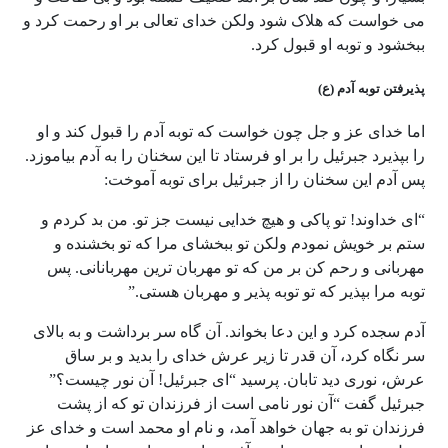
می خواست که هلاک شود ولکن خدای تعالی بر او رحمت کرد و
ببخشود و توبه او قبول کرد.
پذیرفتن توبه آدم (ع)
اما خدای عز و جل چون خواست که توبه آدم را قبول کند و او
را بپذیرد جبرئیل را بر او فرستاد تا این سخنان را به آدم بیاموزد.
پس آدم این سخنان را از جبرئیل برای توبه آموخت:
“ای خداوند! تو پاکی و هیچ خدایی نیست جز تو. من بد کردم و
ستم بر خویش نمودم ولکن تو ببخشای مرا که تو بخشنده و
مهربانی و رحم کن بر من که تو مهربان ترین مهربانانی. پس
توبه مرا بپذیر که تو توبه پذیر و مهربان هستی.”
آدم سجده کرد و این دعا بخواند. آن گاه سر برداشت و به بالای
سر نگاه کرد، آن قدر تا زیر عرش خدای را بدید و بر ساق
عرش، نوری دید تابان. پرسید “ای جبرئیل! آن نور چیست؟”
جبرئیل گفت “آن نور نامی است از فرزندان تو که از پشت
فرزندان تو به جهان خواهد آمد، و نام او محمد است و خدای عز