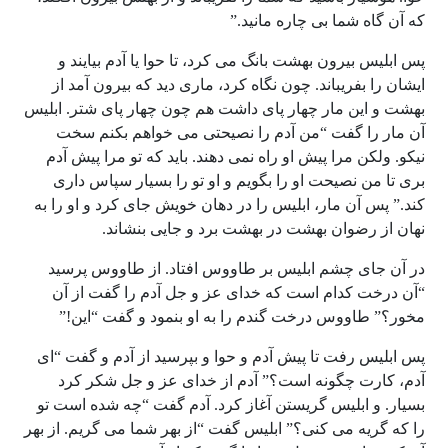
که آن گاه شما بی چاره مانید.”
پس ابلیس بیرون بهشت بانگ می کرد، تا حوا یا آدم بیایند و
ایشان را بفریباند. چون نگاه کرد، ماری دید که بیرون آمد از
بهشت و این مار چهار پای داشت هم چون چهار پای شتر. ابلیس
آن مار را گفت “من آدم را نصیحتی می خواهم بکنم سخت
نیکو. ولکن مرا پیش او راه نمی دهند. باید که تو مرا پیش آدم
بری تا من نصیحت او را بگویم و او تو را بسیار سپاس داری
کند.” پس آن مار، ابلیس را در دهان خویش جای کرد و او را به
نهان از رضوان بهشت در بهشت برد و جایی بنشاند.
در آن جای چشم ابلیس بر طاووس افتاد. از طاووس پرسید
“آن درخت کدام است که خدای عز و جل آدم را گفت از آن
مخور؟” طاووس درخت گندم را به او بنمود و گفت “این!”
پس ابلیس رفت تا پیش آدم و حوا و بپرسید از آدم و گفت “ای
آدم، کارت چگونه است؟” آدم از خدای عز و جل شکر کرد
بسیار. و ابلیس گریستن آغاز کرد. آدم گفت “چه شده است تو
را که گریه می کنی؟” ابلیس گفت “از بهر شما می گریم. از بهر