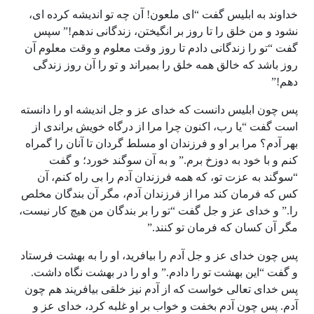
خداوند به ابلیس گفت “ای ملعون! آن چه تو اندیشه کرده ای،
نشود و من خلق را تا روز بر انگیختن، زندگانی ندهم!” سپس
گفت “تو را زندگانی دادم تا روز وقت معلوم و وقت معلوم آن
روز باشد که خالق همه خلق را بمیراند و تو را آن روز زندگی
دهم!”
پس چون ابلیس دانست که خدای عز و جل اندیشه او را دانسته
است گفت “یا رب، اکنون چرا مرا از درگاه خویش براندی از
بهر آدم؟ مرا بر او و فرزندان او مسلط گردان تا آنان را گمراه
کنم و با خود به دوزخ برم.” و به آن سوگند خورد؛ و گفت
“سوگند به عزت تو، که همه فرزندان آدم را بی راه کنم، آن
کس که فرمان کند مرا از فرزندان آدم، مگر آن بندگان مخلص
را.” و خدای عز و جل گفت “تو را بر بندگان من هیچ کار نیست،
مگر آن کسان که فرمان تو کنند.”
پس چون خدای عز و جل آدم را بیافرید، او را به بهشت فرستاد
و گفت “این بهشت تو را دادم.” و او را در بهشت نگاه داشت.
پس خدای تعالی خواست که از آدم نیز خلقی بیافریند هم چون
آدم. پس چون آدم بخفت و خواب بر او غلبه کرد، خدای عز و