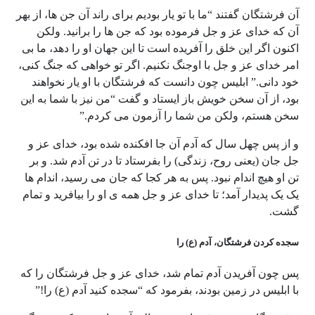
آن فرشتگان گفتند “ما با تو یار بودیم برای راند آن جن ها، از بهر
آن که خدای عز و جل فرموده بود که جن ها را برانید. ولکن
اکنون اگر این خلق را آفریده است تا این جهان او را دهد، ما بی
امر خدای عز و جل با اوجنگ نکنیم. اگر تو خواهی که جنگ کنی،
خود دانی.” ابلیس چون دانست که فرشتگان با او یار نخواهند
بود، از آن سخن خویش باز ایستاد و گفت “من نیز با شما به این
سخن هستم، ولکن من شما را آزمون می کردم.”
و از پس چهل سال که آدم آن جا افکنده شده بود، خدای عز و
جل جان (یعنی روح، زندگی) را بفرستاد تا در تن آدم شد. و بر
تن او هیچ اندام نبود. پس به هر کجا که جان می رسید، اندام ها
یک یک پدیدار آمد؛ تا خدای عز و جل همه ی او را بیافرید و تمام
گشت.
سجده کردن فرشتگان، آدم (ع) را
پس چون آفریدن آدم تمام شد، خدای عز و جل فرشتگان را که
با ابلیس در زمین بودند، بفرمود که “سجده کنید آدم (ع) را!”