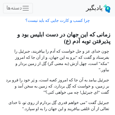
یادبگیر
دسته‌ها
چرا کسب و کارت جایی که باید نیست؟
زمانی که این جهان در دست ابلیس بود و
پذیرفتن توبه آدم (ع)
چون خدای عز و جل خواست که آدم را بیافریند، جبرئیل را
بفرستاد و گفت که “برو به این جهان، و از آن جا که امروز
“مکه” است، چهل اَرَش (به معنی گز) گِل از زمین بردار و
بیاور.”
جبرئیل بیامد به آن جا که امروز کعبه است، و پَر خود را فرو برد
بر زمین، و خواست که گِل بردارد، که زمین به سخن آمد و
گفت “ای جبرئیل! چه می خواهی کنی؟”
جبرئیل گفت “می خواهم قدری گِل بردارم از روی تو، تا خدای
تعالی از آن خَلقی بیافریند و این جهان را به او سپارد.”