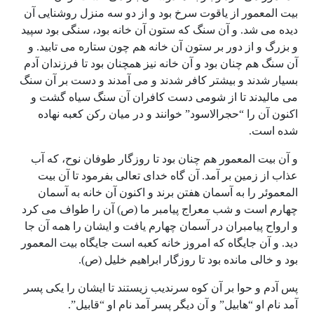
بیت المعمور از یاقوت سرخ بود و از دو سه منزل روشنایی آن
دیده می شد. و آن سنگ که ستون آن خانه بود، سنگی بود سپید
و بزرگ و از دور بر ستون آن خانه هم چون ستاره می تابید. و
آن سنگ هم چنان بود و آن خانه نیز همچنان بود تا فرزندان آدم
بسیار شدند و بیشتر کافر شدند و می آمدند و دست بر آن سنگ
می مالیدند تا از شومی دست کافران آن سنگ سیاه گشت و
اکنون آن را “حجرالاسود” خوانند و در میان رکن کعبه نهاده
شده است.
و آن بیت المعمور هم چنان بود تا روزگار طوفان نوح، که آب
عذاب از زمین بر آمد. آن گاه خدای تعالی بفرمود تا آن بیت
المعموئر را به آسمان هفتن برند و اکنون آن خانه به آسمان
چهارم است و شب معراج پیامبر ما (ص) آن را طواف می کرد
و ارواح پیامبران در آسمان چهارم یافت و ایشان را همه آن جا
دید. و آن جایگاه که امروز خانه کعبه است جایگاه بیت المعمور
بود و خالی مانده بود تا روزگار ابراهیم خلیل (ص).
پس آدم و حوا بر آن کوه سرندیب زیستند تا ایشان را یکی پسر
آمد نام او “هابیل” و آن دیگر پسر آمد نام او “قابیل”.