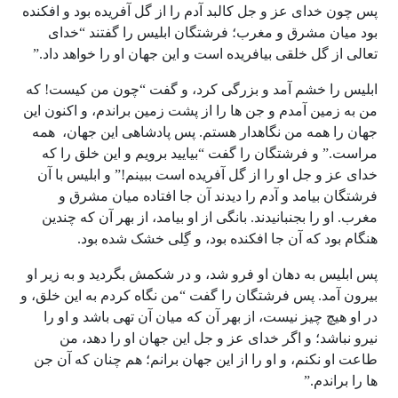
پس چون خدای عز و جل کالبد آدم را از گل آفریده بود و افکنده
بود میان مشرق و مغرب؛ فرشتگان ابلیس را گفتند “خدای
تعالی از گل خلقی بیافریده است و این جهان او را خواهد داد.”
ابلیس را خشم آمد و بزرگی کرد، و گفت “چون من کیست! که
من به زمین آمدم و جن ها را از پشت زمین براندم، و اکنون این
جهان را همه من نگاهدار هستم. پس پادشاهی این جهان، همه
مراست.” و فرشتگان را گفت “بیایید برویم و این خلق را که
خدای عز و جل او را از گل آفریده است ببینم!” و ابلیس با آن
فرشتگان بیامد و آدم را دیدند آن جا افتاده میان مشرق و
مغرب. او را بجنبانیدند. بانگی از او بیامد، از بهر آن که چندین
هنگام بود که آن جا افکنده بود، و گِلی خشک شده بود.
پس ابلیس به دهان او فرو شد، و در شکمش بگردید و به زیر او
بیرون آمد. پس فرشتگان را گفت “من نگاه کردم به این خلق، و
در او هیچ چیز نیست، از بهر آن که میان آن تهی باشد و او را
نیرو نباشد؛ و اگر خدای عز و جل این جهان او را دهد، من
طاعت او نکنم، و او را از این جهان برانم؛ هم چنان که آن جن
ها را براندم.”