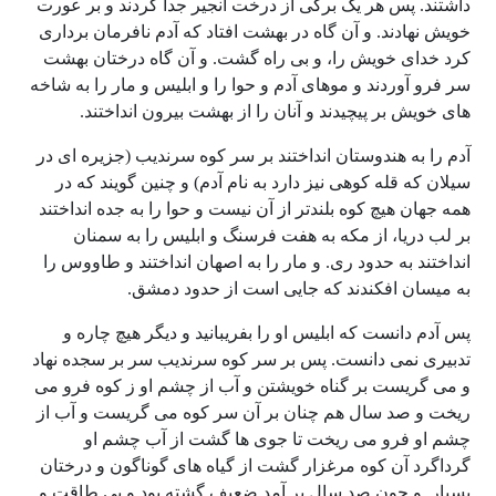
داشتند. پس هر یک برگی از درخت انجیر جدا کردند و بر عورت
خویش نهادند. و آن گاه در بهشت افتاد که آدم نافرمان برداری
کرد خدای خویش را، و بی راه گشت. و آن گاه درختان بهشت
سر فرو آوردند و موهای آدم و حوا را و ابلیس و مار را به شاخه
های خویش بر پیچیدند و آنان را از بهشت بیرون انداختند.
آدم را به هندوستان انداختند بر سر کوه سرندیب (جزیره ای در
سیلان که قله کوهی نیز دارد به نام آدم) و چنین گویند که در
همه جهان هیچ کوه بلندتر از آن نیست و حوا را به جده انداختند
بر لب دریا، از مکه به هفت فرسنگ و ابلیس را به سمنان
انداختند به حدود ری. و مار را به اصهان انداختند و طاووس را
به میسان افکندند که جایی است از حدود دمشق.
پس آدم دانست که ابلیس او را بفریبانید و دیگر هیچ چاره و
تدبیری نمی دانست. پس بر سر کوه سرندیب سر بر سجده نهاد
و می گریست بر گناه خویشتن و آب از چشم او ز کوه فرو می
ریخت و صد سال هم چنان بر آن سر کوه می گریست و آب از
چشم او فرو می ریخت تا جوی ها گشت از آب چشم او
گرداگرد آن کوه مرغزار گشت از گیاه های گوناگون و درختان
بسیار. و چون صد سال بر آمد ضعیف گشته بود و بی طاقت و