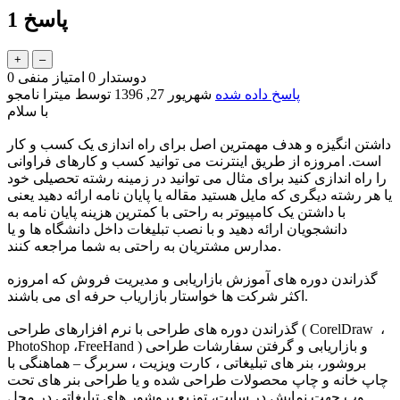
پاسخ
1
دوستدار
0
امتیاز منفی
0
پاسخ داده شده
شهریور 27, 1396
توسط
میترا نامجو
با سلام
داشتن انگیزه و هدف مهمترین اصل برای راه اندازی یک کسب و کار
است. امروزه از طریق اینترنت می توانید کسب و کارهای فراوانی
را راه اندازی کنید برای مثال می توانید در زمینه رشته تحصیلی خود
یا هر رشته دیگری که مایل هستید مقاله یا پایان نامه ارائه دهید یعنی
با داشتن یک کامپیوتر به راحتی با کمترین هزینه پایان نامه به
دانشجویان ارائه دهید و با نصب تبلیغات داخل دانشگاه ها و یا
مدارس مشتریان به راحتی به شما مراجعه کنند.
گذراندن دوره های آموزش بازاریابی و مدیریت فروش که امروزه
اکثر شرکت ها خواستار بازاریاب حرفه ای می باشند.
گذراندن دوره های طراحی با نرم افزارهای طراحی ( CorelDraw ،
PhotoShop ،FreeHand ) و بازاریابی و گرفتن سفارشات طراحی
بروشور، بنر های تبلیغاتی ، کارت ویزیت ، سربرگ – هماهنگی با
چاپ خانه و چاپ محصولات طراحی شده و یا طراحی بنر های تحت
وب جهت نمایش در سایت، توزیع بروشور های تبلیغاتی در محل