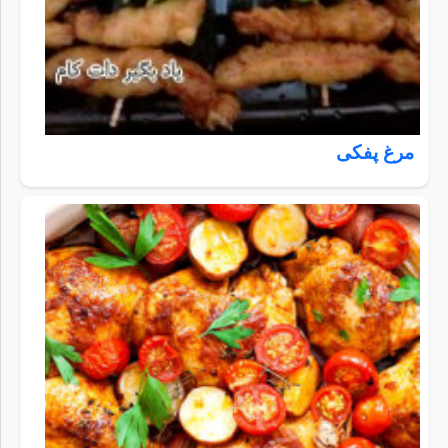
مرغ پفکی