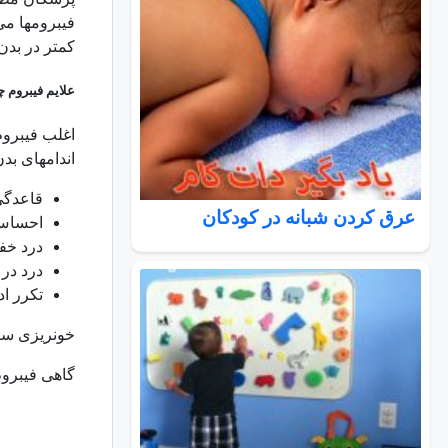
فیبرومها می
کمتر در بدن
علایم فیبروم
اغلب فیبروم
اندامهای بد
قاعدگی
عرق کردن شبانه در کودکان
احساس 
درد خف
درد در
تکرر اد
خونریزی سن
گاهی فیبروم