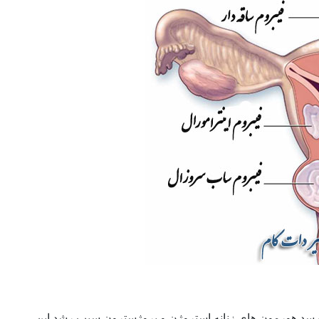
 رسد هورمون های زنانه استروژن و پروژسترون سبب رشد این