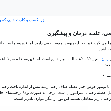
چرا کسب و کارت جایی که ب
می، علت، درمان و پیشگیری
می گوید فیبروم، لیومیوم یا میوم رحمی دارید. اما فیبروم ها سرطانی ن
 نباشید.
ر
زنان
سنین 30 تا 40 ساله بسیار شایع است. اما فیبروم ها معمولا باعث مشکل نمی شوند. بسیاری از
عند.
یست؟
 یا تومور خوش خیم عضله صاف رحم، رشد بیش از اندازه بافت رحم 
اخل عضله رحم یا اینترامورال است. برخی به صورت تودهٔ برجسته‌ای 
حم یا زیر مخاطی هستند این نوع از دیگر موارد، نادرتر است.