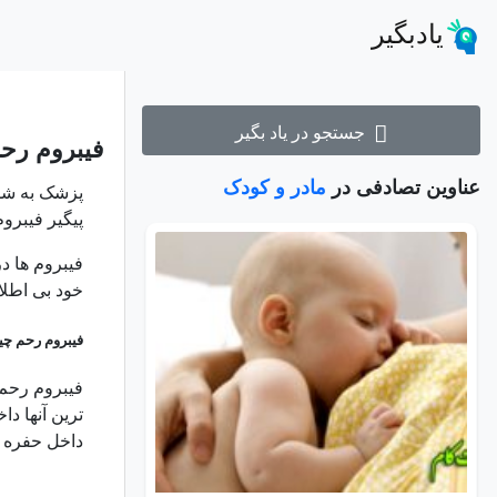
یادبگیر
جستجو در یاد بگیر
فیبروم رح
عناوین تصادفی در
مادر و کودک
پزشک به شما 
پیگیر فیبروم
فیبروم ها د
خود بی اطلا
فیبروم رحم چ
فیبروم رحم
ترین آنها د
داخل حفره ر