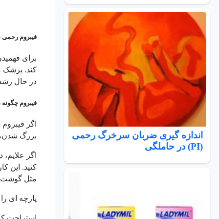
فیبروم رحمی 
برای فهمیدن 
کند. پزشک 
در حال رشد 
فیبروم چگونه 
اگر فیبروم 
اندازه گیری ضربان سرخرگ رحمی
بزرگ شدن، م
(PI) در حاملگی
اگر علایم، 
کنید. این ک
مثل گوشت، 
پارچه ای را
استراحت کنید