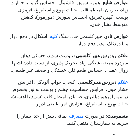
عوارض شایع:
هیپوتانسیون، فلشینگ، احساس گرما یا حرارت
زیاد، ضربان نامنظم قلب، حالت تهوع و استفراغ، قرمزی
پوست، کهیر، تعریق، احساس سوزش (مورمور)، کاهش
متوسط فشار خون.
عوارض نادر:
هیپرکلسمی حاد، سنگ
کلیه
، اشکال در دفع ادرار
و یا دردناک بودن دفع ادرار.
علائم زودرس هیپر کلسمی:
یبوست شدید، خشکی دهان،
سردرد ممتد، تشنگی زیاد، تحریک پذیری، از دست دادن اشتها،
زوال عقلی، احساس طعم فلز، خستگی و ضعف غیر طبیعی.
علائم
دیررس هیپرکلسمی:
گیجی، خواب آلودگی، افزایش
فشار خون، افزایش حساسیت چشم و پوست به نور بخصوص
در بیماران همودیالیزی، ضربان نامنظم قلب (شدید یا آهسته)،
حالت تهوع یا استفراغ، افزایش غیر طبیعی ادرار.
مسمومیت:
در صورت
مصرف
اتفاقی بیش از حد، بیمار را
سریعا به بیمارستان منتقل کنید.