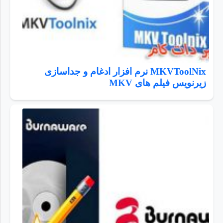
MKVToolNix نرم افزار ادغام و جداسازی
زیرنویس فیلم های MKV