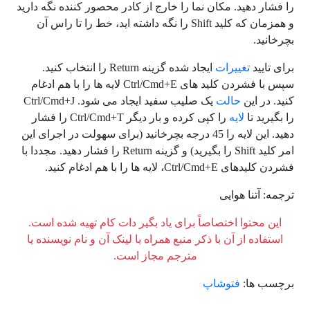
را فشار دهید. مکان نما را خارج از کادر محصور کننده نگه دارید
و همزمان که کلید Shift را نگه داشته اید، خط را تا راس آن
بچرخانید.
برای تایید
تغییرات
ایجاد شده گزینه Return را انتخاب کنید.
سپس با فشردن کلید های Ctrl/Cmd+E لایه ها را با هم ادغام
کنید. در این
حالت
یک صلیب سفید ایجاد می شود. Ctrl/Cmd+J
را بگیرید تا
لایه
را کپی کرده و بار دیگر Ctrl/Cmd+T را فشار
دهید. این لایه را 45 درجه بچرخانید (برای سهولت در اجرای این
امر کلید Shift را بگیرید) و گزینه Return را فشار دهید. مجددا با
فشردن کلیدهای Ctrl/Cmd+E، لایه ها را با هم ادغام کنید.
ترجمه: آتنا هوایی
این محتوا اختصاصاً برای یاد بگیر دات کام تهیه شده است.
استفاده از آن با ذکر منبع همراه با لینک آن و نام نویسنده یا
مترجم مجاز است.
برچسب ها:
فتوشاپ