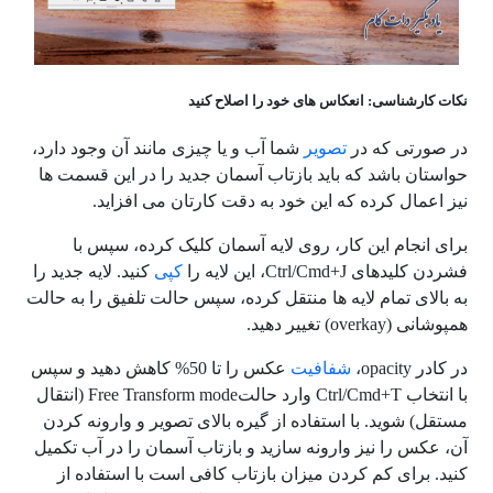
نکات کارشناسی: انعکاس های خود را اصلاح کنید
در صورتی که در
تصویر
شما آب و یا چیزی مانند آن وجود دارد،
حواستان باشد که باید بازتاب آسمان جدید را در این قسمت ها
نیز اعمال کرده که این خود به دقت کارتان می افزاید.
برای انجام این کار، روی لایه آسمان کلیک کرده، سپس با
فشردن کلیدهای Ctrl/Cmd+J، این لایه را
کپی
کنید. لایه جدید را
به بالای تمام لایه ها منتقل کرده، سپس حالت تلفیق را به حالت
همپوشانی (overkay) تغییر دهید.
در کادر opacity،
شفافیت
عکس را تا 50% کاهش دهید و سپس
با انتخاب Ctrl/Cmd+T وارد حالتFree Transform mode (انتقال
مستقل) شوید. با استفاده از گیره بالای تصویر و وارونه کردن
آن، عکس را نیز وارونه سازید و بازتاب آسمان را در آب تکمیل
کنید. برای کم کردن میزان بازتاب کافی است با استفاده از