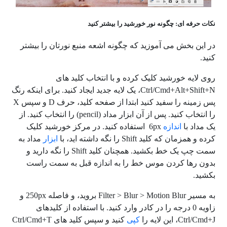
نکات حرفه ای: چگونه نور خورشید را بیشتر کنید
در این بخش می آموزید که چگونه اشعه منبع نورتان را بیشتر
کنید.
روی لایه خورشید کلیک کرده و با انتخاب کلید های
Ctrl/Cmd+Alt+Shift+N، یک لایه جدید ایجاد کنید. برای اینکه رنگ
پس زمینه را سفید کنید ابتدا از صفحه کلید، حرف D و سپس X
را انتخاب کنید. پس از آن ابزار مداد (pencil) را انتخاب کنید. از
یک مداد با
اندازه
6px استفاده کنید. در مرکز خورشید کلیک
کرده و همزمان که کلید Shift را نگه داشته اید، با
ابزار
مداد به
سمت چپ یک خط بکشید. همچنان کلید Shift را نگه دارید و
بدون رها کردن موس خط را به اندازه قبل به سمت راست
بکشید.
به مسیر Filter > Blur > Motion Blur بروید، و فاصله 250px و
زاویه 0 درجه را در کادر وارد کنید. با استفاده از کلیدهای
Ctrl/Cmd+J، این لایه را
کپی
کنید و سپس کلید های Ctrl/Cmd+T