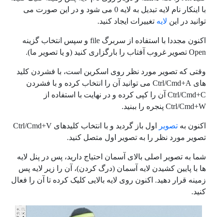
با اینکار نام لایه تبدیل به لایه 0 می شود و در این صورت می
توانید در این
لایه
تغییرات ایجاد کنید.
اکنون مجددا با استفاده از سربرگ file و سپس انتخاب گزینه
Open تصویر غروب آفتاب را بارگزاری کنید (و یا تصویر ما).
وقتی که تصویر مورد نظر روی اسکرین است، با فشردن کلید
های Ctrl/Cmd+A می توانید آن را انتخاب کرده و با فشردن
Ctrl/Cmd+C آن را کپی کرده و در نهایت با استفاده از
Ctrl/Cmd+W پنجره را ببنید.
اکنون به
تصویر
اول باز گردید و با انتخاب کلیدهای Ctrl/Cmd+V
تصویر مورد نظر را به تصویر اول متصل کنید.
شما به تصویر اصلی بالای آسمان احتیاج دارید، پس در پنل لایه
ها با پایین کشیدن لایه آسمان (درگ کردن)، آن را زیر لایه پس
زمینه قرار دهید. اکنون روی لایه بالایی کلیک کرده تا آن را فعال
کنید.