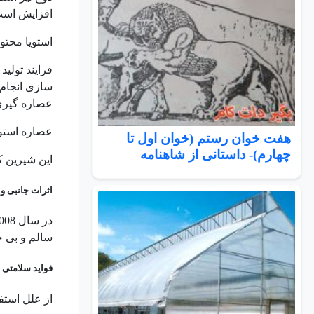
افزایش است
استویا محتو
فرایند تولی
عصاره گیری ن
عصاره استویا بدون کالر
هفت خوان رستم (خوان اول تا
چهارم)- داستانی از شاهنامه
این شیرین کننده طبیعی، 200 تا 300 بار شیرین تر از شکر ا
اثرات جانبی و 
سالم و بی 
فواید سلامتی ا
از علل استف