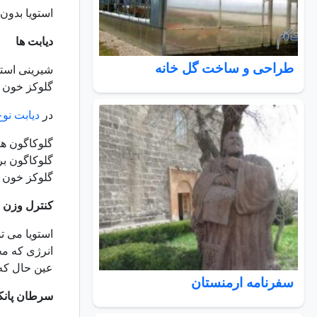
استویا بدون کالری است یعنی کا
دیابت ها
طراحی و ساخت گل خانه
شیرینی استو
گلوکز خون یا
در
دیابت نوع 
گلوکاگون هو
گلوکاگون بر
گلوکز خون ب
کنترل وزن
استویا می ت
انرژی که محت
عین حال که
سفرنامه ارمنستان
سرطان پانکر