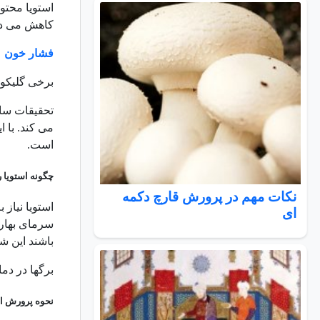
کاهش می ده
فشار خون
برخی گلیکوس
می کند. با 
است.
چگونه استویا 
نکات مهم در پرورش قارچ دکمه
استویا نیاز 
ای
سرمای بهار 
باشند این ش
برگها در دما
نحوه پرورش است