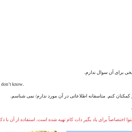
ی برای آن سوال ندارم.
.I’d like to help you. Unfortunately, I don’t have that information / don’t know
مکتان کنم. متاسفانه اطلاعاتی در آن مورد ندارم/ نمی شناسم.
وا اختصاصاً برای یاد بگیر دات کام تهیه شده است. استفاده از آن با ذک