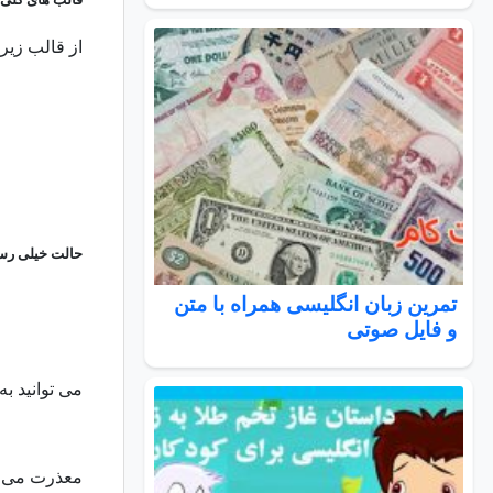
از قالب زیر 
حالت خیلی رس
تمرین زبان انگلیسی همراه با متن
و فایل صوتی
می توانید ب
معذرت می خو