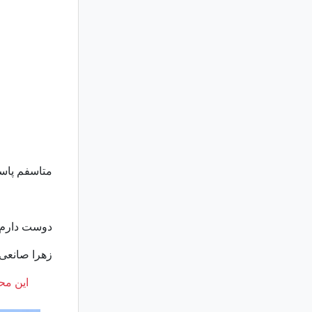
متاسفم پاسخ
دوست دارم ک
زهرا صانعی
این محت