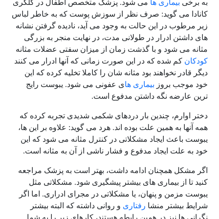
به برخی
بیماری ها
می شود. پزشک متخصص اطفال در کلگری
کانادا می گوید: صرف نظر از سوزش پوست که به خاطر لباس
زیر مرطوب در این حالت به وجود می آید، نادیده گرفتن نشانه
های داشتن ادرار در طولانی مدت، در نهایت منجر به بزرگی
مثانه می شود و با گذشت زمان از میزان سفتی عضلات مثانه
کودکان
کم شده که در این صورت زمانی که آنها ادرار می کنند
دیگر قادر نخواهند بود مثانه شان را کاملا تخلیه کرده که این
خود موجب بروز
بیماری ها
ی عفونی می شود. یبوست رایج
ترین عارضه نگه داشتن مدفوع است.
دختر اوارم، چندین بار دردهای شکمی شدیدی تجربه کرده که
همه آنها به همین علت بوده اند. هرد می گوید: علاوه بر این ها،
یبوست باعث ایجاد مشکلاتی در کنترل مثانه می شود که این
خود به علت ایجاد مدفوع و فشار ناشی از آن به مثانه است.
اگر مشکل همچنان ادامه داشت، بهتر است به پزشک مراجعه
کنید تا از بیماری های بیشتر پیشگیری شود. مشکلاتی مثل
یبوست مزمن و پنهان، یا مشکلاتی در مجرای ادراری. اما اگر
شرایط بیشتر منشا
رفتاری
و روانی داشته که البته بیشتر
نگرانی ها نیز در همین رابطه هستند، کارهای زیر را به شما