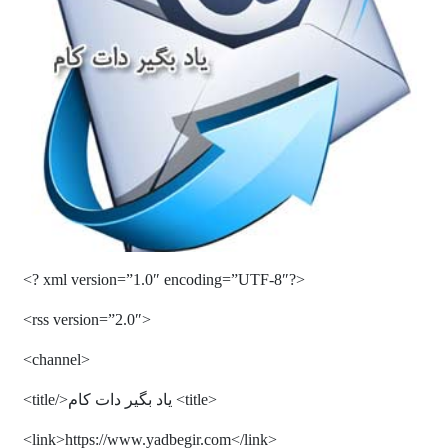
<?xml version=”1.0″ encoding=”UTF-8″ ?>
<rss version=”2.0″>
<channel>
<title> یاد بگیر دات کام</title>
<link>https://www.yadbegir.com</link>