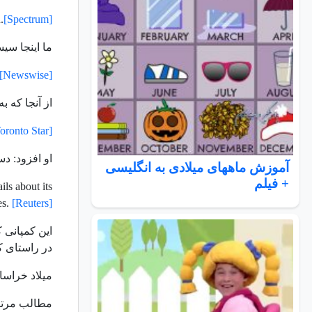
.
[Spectrum]
ما اینجا سی
[Newswise]
از آنجا که 
oronto Star]
او افزود: د
آموزش ماههای میلادی به انگلیسی
+ فیلم
ls about its
es.
[Reuters]
این کمپانی 
در راستای ک
میلاد خراسان
مطالب مرتب