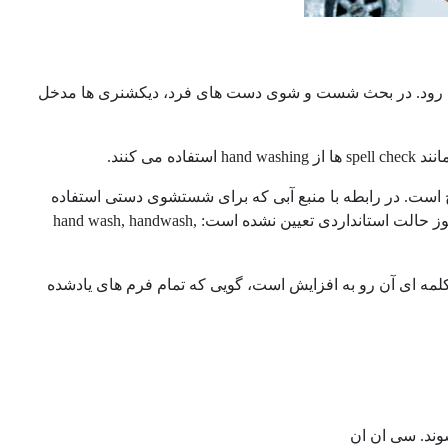
ه ی دست نیز برای اشاره به handwash یا hand wash به کار می رود. در بحث شست و شوی دست های فرد، دیکشنری ها مدخل
ف اجسامی که تنها باید با دست شسته شوند کاربرد hand wash only رایج است. در رابطه با منبع آبی که برای شستشوی دستی استفاده
شود از همه ی فرم های زیر استفاده می شود و همه شان درست هستند چرا که هنوز حالت استانداردی تعیین نشده است: hand wash, handwash,
 کلمه ای آن رو به افزایش است، گویی که تمام فرم های یادشده
وند. سی ان ان