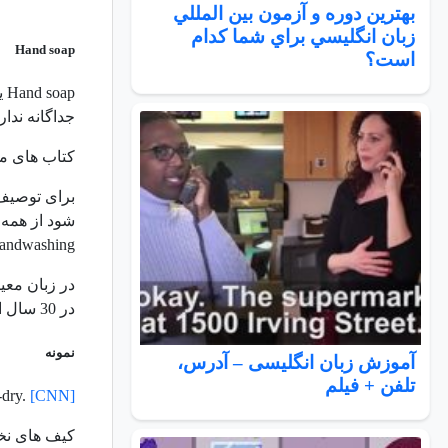
بهترين دوره و آزمون بين المللي
زبان انگليسي براي شما كدام
Hand soap
است؟
جداگانه ندارن
کتاب های م
-wash, handwashing
در زبان معی
در 30 سال اخیر کاربرد داشته اند.
نمونه
آموزش زبان انگلیسی – آدرس،
تلفن + فیلم
-dry.
[CNN]
کیف های نخی