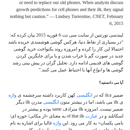
or need to replace our old phones. When analysts discuss
growth predictions for cell phones and their
ilk
, they signal
nothing but caution.” — Lindsey Turrentine,
CNET
, February
6, 2015
لیندسی تورنتین از سایت سی نت 6 فوریه 2015 بیان کرده که:
“در بسیاری از نقاط دنیا، هرکس گوشی هوشمندی خریده باشد
احتمالا این کار را کرده و امروزه روند یکنواخت خرید گوشی
جدید در صورت گم یا خراب شدن و یا برای جایگزین کردن
گوشی های قدیمی ادامه دارد. تحلیل گران در پیش بینی رشد
گوشی ها و
انواع
آنها با احتیاط عمل می کنند.”
آیا می دانستید؟
ضمیر ilca که در
انگلیسی
کهن کاربرد داشته سرچشمه ی
واژه
ی ilk می باشد، اما در بیشتر متون
انگلیسی
مدرن ilk دیگر
ضمیر نیست. امروزه ilk مترادف same بوده و بیشتر در
اسکاتلند و در
عبارت
of that ilk به معنای «از مکانی/ حوزه ای/
نامی یکسان» به کار می رود. این
واژه
غالبا برای اشاره به نام
خاندان های صاحب زمین و قلمرو تحت نامشان بکار می رود