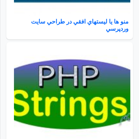
منو ها يا ليستهاي افقي در طراحي سايت
وردپرسي