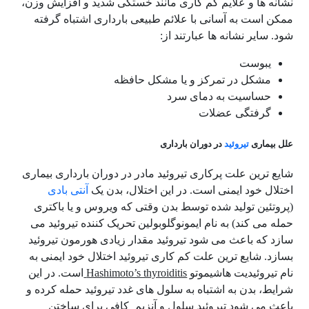
نشانه ها و علایم کم کاری مانند خستگی شدید و افزایش وزن،
ممکن است به آسانی با علائم طبیعی بارداری اشتباه گرفته
شود. سایر نشانه ها عبارتند از:
یبوست
مشکل در تمرکز و یا مشکل حافظه
حساسیت به دمای سرد
گرفتگی عضلات
علل بیماری
تیروئید
در دوران بارداری
شایع ترین علت پرکاری تیروئید مادر در دوران بارداری بیماری
اختلال خود ایمنی است. در این اختلال، بدن یک
آنتی بادی
(پروتئین تولید شده توسط بدن وقتی که ویروس و یا باکتری
حمله می کند) به نام ایمونوگلوبولین تحریک کننده تیروئید می
سازد که باعث می شود تیروئید مقدار زیادی هورمون تیروئید
بسازد. شایع ترین علت کم کاری تیروئید اختلال خود ایمنی به
نام تیروئیدیت هاشیموتو
Hashimoto’s thyroiditis
است. در این
شرایط، بدن به اشتباه به سلول های غدد تیروئید حمله کرده و
باعث می شود تیروئید سلول و آنزیم کافی برای ساختن