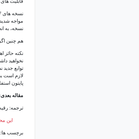
قابلیت های 
نسخه، به ان
هم چنین اگر 
نکته حائز ا
نخواهید داشت
توابع جدید 
لازم است بد
پایتون استفا
مقاله بعدی:
ترجمه: رقیه 
این محت
برچسب ها: