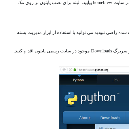
نرم افزاری سیستم عامل مک است. شما می توانید دستورالعمل های نصب را نیز در سایت homebrew بیابید. البته برای نصب پایتون بر روی مک
ه راضی نبودید می توانید با استفاده از ابزار مدیریت بسته
برای دانلود پایتون مخصوص سیستم عامل ویندوز هم می توانید مطابق شکل زیر از سربرگ Downloads موجود در سایت رسمی پایتون اقدام کنید.