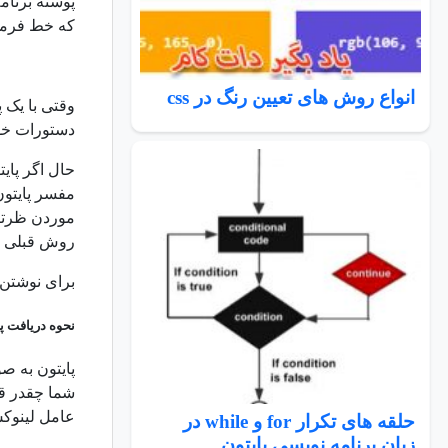
پوسته برنام
که خط فرمان
انواع روش های تعیین رنگ در css
وقتی با یک پ
دستورات خود
حال اگر پای
مفسر پایتون
موردن ظرتان
روش قبلی خو
برای نوشتن 
نحوه دریافت پا
پایتون به ص
شما چقدر قد
عامل لینوکس
حلقه های تکرار for و while در
زبان برنامه نویسی پایتون