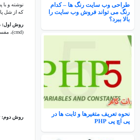
طراحی وب سایت رنگ ها – کدام
رنگ می تواند فروش وب سایت را
که از شل پای
بالا ببرد؟
روش اول:
(cmd)، مفسر پایتون را صدا می زنیم تا آن را اجرا کند.
نحوه تعریف متغیرها و ثابت ها در
روش دوم:
ت
پی اچ پی PHP