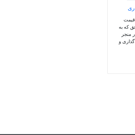
ری
 قیمت
ق که به
ر منجر
گذاری و