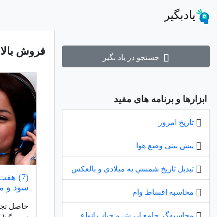
یادبگیر
فروش بالا
جستجو در یاد بگیر
ابزارها و برنامه های مفید
تاریخ امروز
پیش بینی وضع هوا
تبديل تاريخ شمسي به ميلادي و بالعكس
(7) هف
سود و م
محاسبه اقساط وام
حاصل تجر
محاسبه‌گر جامع ارزش و حباب انواع