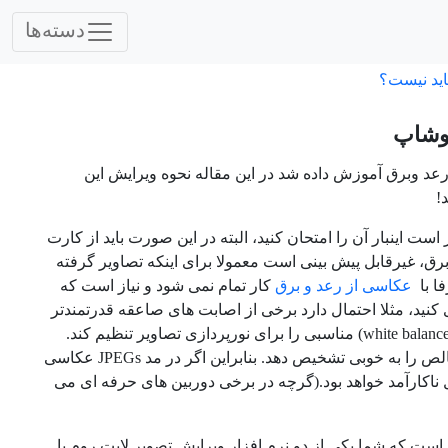
دسته‌ها
اید نیست؟
توشاپ
 رعد وبرق آموزش داده شد در این مقاله نحوه ویرایش این
!
اده نکرده اید، بهتر است اینبار آن را امتحان کنید، البته در این صورت باید از کارت
رق، غیرقابل پیش بینی است معمولا برای اینکه تصاویر گرفته
ا با
عکاسی از رعد و برق
کار تمام نمی شود و نیاز است که
کنید، مثلا احتمال دارد برخی از اصابت های صاعقه قدرتمندتر
از بقیه باشند و برخی ضعیف تر، و به ندرت اتفاق می افتد که دوربین تراز سفیدی (white balance) مناسبی را برای نورپردازی تصاویر تنظیم کند.
یعنی وقتی در معرض نورهای مختلف محیط قرار می گیرد، نمی تواند رنگ سفید خالص را به خوبی تشخیص دهد. بنابراین اگر در مد JPEGs عکاسی
ل ناکارآمد خواهد بود.(گرچه در برخی دوربین های حرفه ای می
است که شما یکی از دو نرم افزار ویرایش تصویر لایت روم یا