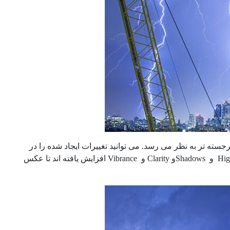
ته تر به نظر می رسد. می توانید تغییرات ایجاد شده را در
تصویر زیر ببینید. تراز سفیدی کاهش پیدا کرده و در عوض مقادیر Contrast و Highlights و Shadowsو Clarity و Vibrance افزایش یافته اند تا عکس