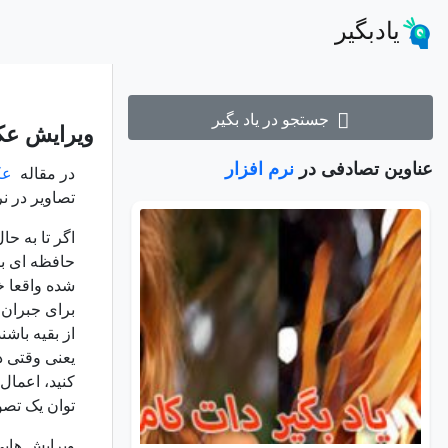
یادبگیر
جستجو در یاد بگیر
ویرایش عک
عناوین تصادفی در
نرم افزار
در مقاله
عکا
تصاویر در ن
حافظه ای با
شده واقعا خو
برای جبران 
کنید، اعمال
توان یک تصویر را 
ویرایش هایی