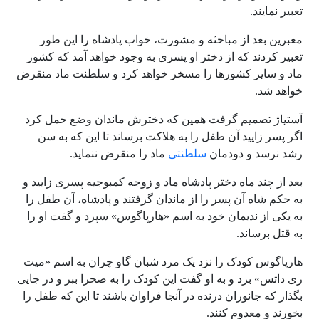
تعبیر نمایند.
معبرین بعد از مباحثه و مشورت، خواب پادشاه را این طور
تعبیر کردند که از دختر او پسری به وجود خواهد آمد که کشور
ماد و سایر کشورها را مسخر خواهد کرد و سلطنت ماد منقرض
خواهد شد.
آستیاژ تصمیم گرفت همین که دخترش ماندان وضع حمل کرد
اگر پسر زایید آن طفل را به هلاکت برساند تا این که به سن
رشد نرسد و دودمان
سلطنتی
ماد را منقرض ننماید.
بعد از چند ماه دختر پادشاه ماد و زوجه کمبوجیه پسری زایید و
به حکم شاه آن پسر را از ماندان گرفتند و پادشاه، آن طفل را
به یکی از ندیمان خود به اسم «هارپاگوس» سپرد و گفت او را
به قتل برساند.
هارپاگوس کودک را نزد یک مرد شبان گاو چران به اسم «میت
ری داتس» برد و به او گفت این کودک را به صحرا ببر و در جایی
بگذار که جانوران درنده در آنجا فراوان باشند تا این که طفل را
بخورند و معدوم کنند.