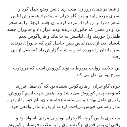
از قضا در همان روز زن میت ری داتس وضع حمل کرد و
پسری مرده زایید و مرد گاو چران به پیشنهاد همسرش لباس
شاهزاده را بر تن کودک مرده کرد و آن جسد کوچک را به صحرا
برد و در محلی که جانوران درنده بودند قرار داد و جانوران جسد
طفل را خوردند ولی لباسش به جا ماند و هارپاگوس ندیم
پادشاه، بعد از دیدن لباس یقین حاصل کرد که جانوران درنده،
پسر ماندان را خورده اند و به شاه گزارش داد که طفل از بین
رفت.
این خلاصه روایت مربوط به تولد کوروش است که هرودوت
مورخ یونانی نقل می کند.
جوان گاو چران از هارپاگوس شنیده بود که آن طفل فرزند
کمبوجیه پسر کوروش می باشد و به همین جهت اسم کوروش
را روی طفل نهادند و سرسلسه هخامنشیان، نام خود را از پدر و
مادر رضاعی خویش دریافت کرد نه از پدر و مادر واقعی خود.
میت ری داتس گرچه گاوچران بود ولی مردی باسواد بود و
وقتی آن پسر قدری بزگ شد وی را به مکتب فرستاد و کوروش