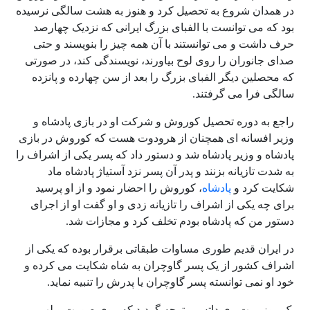
در همدان شروع به تحصیل کرد و هنوز به هشت سالگی نرسیده
بود که می توانست با الفبای بزرگ ایرانی که نزدیک چهارصد
حرف داشت و می توانستند با آن همه چیز را بنویسند و حتی
صدای جانوران را روی لوح بیاورند، نویسندگی کند، در صورتی
که محصلین دیگر الفبای بزرگ را بعد از سن چهارده و پانزده
سالگی فرا می گرفتند.
راجع به دوره تحصیل کوروش و شرکت او در بازی پادشاه و
وزیر افسانه ای همچنان از هرودوت هست که کوروش در بازی
پادشاه و وزیر پادشاه شد و دستور داد که پسر یکی از اشراف را
به شدت تازیانه بزنند و پدر آن پسر نزد آستیاژ پادشاه ماد
شکایت کرد و
پادشاه
، کوروش را احضار نمود و از او پرسید
برای چه یکی از اشراف را تازیانه زدی و او گفت او از اجرای
دستور من که پادشاه بودم تخلف کرد و مجازات شد.
در ایران قدیم طوری مساوات طبقاتی برقرار بوده که یکی از
اشراف کشور از یک پسر گاوچران به شاه شکایت می کرده و
خود او نمی توانسته پسر گاوچران یا پدرش را تنبیه نماید.
یک روز میت ری داتس متوجه گردید که روی صورت و لب