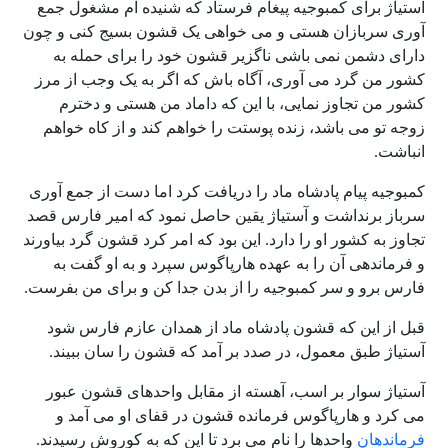
آستیاژ برای کمبوجیه پیغام فرستاد که شنیده ام مشغول جمع
آوری سربازان هستی و می خواهی یک قشون بسیج کنی و چون
دارای دشمن نمی باشی ناگزیر قشون خود را برای حمله به
کشور من گرد می آوری، آگاه باش که اگر به یک وجب از مرز
کشور من تجاوز نمایی، با این که داماد من هستی و دخترم
زوجه تو می باشد، زنده پوستت را خواهم کند و از کاه خواهم
انباشت.
کمبوجیه پیام پادشاه ماد را دریافت کرد اما دست از جمع آوری
سرباز برنداشت و آستیاژ یقین حاصل نمود که امیر فارس قصد
تجاوز به کشور او را دارد. این بود که امر کرد قشون گرد بیاورند
و فرماندهی آن را به عهده هارپاگوس سپرد و به او گفت به
فارس برو و سر کمبوجیه را از بدن جدا کن و برای من بفرست.
قبل از این که قشون پادشاه ماد از همدان عازم فارس شود
آستیاژ طبق معمول، در صدد بر آمد که قشون را سان ببیند.
آستیاژ سوار بر اسب، آهسته از مقابل واحدهای قشون عبور
می کرد و هارپاگوس فرمانده قشون در قفای او می آمد و
فرماندهان
واحدها را نام می برد تا این که به کوروش رسیدند.