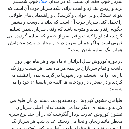
سرباز خوب فقط آن نیست که در میدان
جنگ
خوب شمشیر
بزند و زوبین بیندازد و اسب براند، بلکه سرباز خوب آن است که
بتواند خستگی و بی خوابی و گرسنگی و راهپیمایی های طولانی
را تحمل کند، سرباز خوب آن است که بداند با دوست و دشمن
چگونه رفتار نماید و متوجه باشد که وقتی سرباز دشمن تسلیم
گردید نباید او را کشت و قتل سرباز خصم که تسلیم گردیده، بی
غیرتی است و اگر هم آن سرباز درخور مجازات باشد مجازاتش
همان ننگ تسلیم شدن است.”
در دوره کوروش سال ایرانیان 9 ماه بود و هر ماه چهل روز
داشت و تمام سربازان در نیمه هر ماه یعنی هر بیست روز یک
بار بدن را می شستند و در شهرها در گرمابه بدن را نظیف می
کردند و در صحرا، در رودخانه ها (البته در تابستان) خود را می
شستند.
طباخان قشون کوروش دو دسته بودند، دسته ای نان طبخ می
کردند و دسته ای دیگر غذا می پختند. غذای اصلی سربازان
قشون کوروش عبارت بود از آبگوشت که در آن چند نوع سبزی
معطر مانند ریحان و نعنا می ریختند. غذای شب هر سرباز یک
نان و چند تخم مرغ و غذای بامداد آنها، پنیر کهن (بهترین پنیری