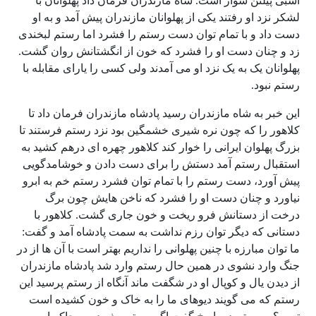
اسبی پیلتن سوار است. شاه مازندران فرمان داد پهلوانان با
لشکر نزد او رفتند یکی از پهلوانان مازندران پیش آمد و به او
دست داد و با تمام توان دست رستم را فشرد اما رستم لبخندی
زد و چنان دست او را فشرد که خون از انگشتانش روان گشت.
پهلوانان یک به یک نزد او می آمدند ولی کسی را یارای مقابله با
رستم نبود.
این خبر به شاه مازندران رسید پادشاه مازندران فرمان داد تا
کلاهور را که چون نره شیری خشمگین بود نزد رستم فرستند تا
بزرگ پهلوان ایرانی را خوار کند کلاهور چهره ای درهم کشید به
استقبال رستم آمد دستش را برای دست دادن و خوشامدگویی
پیش آورد، دست رستم را با تمام توان فشرد رستم خم به ابرو
نیاورد و چنان دست او را فشرد که ناخن هایش چون برگ
درخت از دستانش فرو ریخت و خون جاری گشت. کلاهور با
دستانی که دیگر توان رزم نداشت به سمت پادشاه آمد و گفت:
ما توان مبارزه با چنین پهلوانی را نداریم بهتر است با آن ها از در
جنگ وارد نشوی در همین حال رستم وارد شد پادشاه مازندران
از دیدن یال و کوپال او در شگفت ماند آنگاه از رستم پرسید این
رستم که می گویند دیوهای ما را به خاک و خون کشیده است