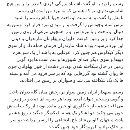
رستم را دید به او گفت اشتباه بزرگی کردی که در برابر من هیچ
شانسی نداری. تو که هستی که به نبرد من آمده ای رستم
نامش را گفت و به سمت او تاخت جویا تا نام رستم را شنید
ترس تمام وجودش را گرفت و از میدان نبرد فرار کرد تهمتن به
دنبال او تاخت و با نیزه اش او را همچون مرغی از روی زمین
جدا کرد و بر زمین کوفت. دلیران و پهلوانان مازندران با دیدن
این نبرد ترسیده بودند شاه مازندران فرمان حمله داد و از سوی
دیگر کیکاوس هم چنین کرد. غوغایی به پا شد از یک سو نعره
دیوها و سوی دیگر صدای شیپورها و سم اسب ها بود گویی
زمین در حال شکافته شدن بود. در دشت از خون پهلوانان جوی
ها روان گشته بود گرزهایی بود که بر سر فرود می آمد و سینه
ها یک یک شکافته می شد و سواران بر زمین می افتادند.
رستم سپهدار ایران زمین سوار بر رخش میان گله دیوان تاخت
و گویی رستخیز دیوان آمده بود با هر ضربه ای ده دیو بر زمین
می افتادند همه از جنگاوری او خیره مانده بودند از رکاب اسبش
خون می چکید. دو لشکر یک هفته با یکدیگر جنگیدند روز هشتم
پادشاه جهان کاوس شاه تاج پادشاهی را از سر برداشت و سر
بر خاک نهاد و با پرودگار خود چنین گفت: