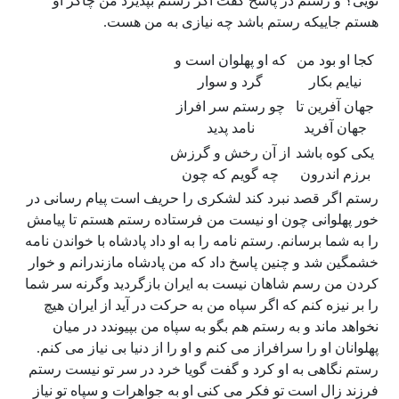
تویی؟ و رستم در پاسخ گفت اگر رستم بپذیرد من چاکر او
هستم جاییکه رستم باشد چه نیازی به من هست.
کجا او بود من
که او پهلوان است و
نیایم بکار
گرد و سوار
جهان آفرین تا
چو رستم سر افراز
جهان آفرید
نامد پدید
یکی کوه باشد
از آن رخش و گرزش
برزم اندرون
چه گویم که چون
رستم اگر قصد نبرد کند لشکری را حریف است پیام رسانی در
خور پهلوانی چون او نیست من فرستاده رستم هستم تا پیامش
را به شما برسانم. رستم نامه را به او داد پادشاه با خواندن نامه
خشمگین شد و چنین پاسخ داد که من پادشاه مازندرانم و خوار
کردن من رسم شاهان نیست به ایران بازگردید وگرنه سر شما
را بر نیزه کنم که اگر سپاه من به حرکت در آید از ایران هیچ
نخواهد ماند و به رستم هم بگو به سپاه من بپیوندد در میان
پهلوانان او را سرافراز می کنم و او را از دنیا بی نیاز می کنم.
رستم نگاهی به او کرد و گفت گویا خرد در سر تو نیست رستم
فرزند زال است تو فکر می کنی او به جواهرات و سپاه تو نیاز