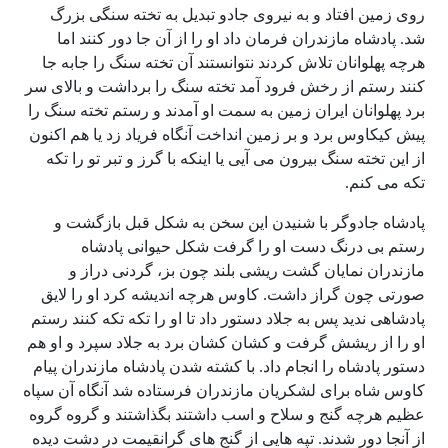
روی زمین افتاد و به نیروی جادو تبدیل به تخته سنگی بزرگ
شد. پادشاه مازندران فرمان داد او را از آن جا دور کنند اما
هرچه پهلوانان تلاش کردند نتوانستند آن تخته سنگ را جابه جا
کنند رستم از رخش فرود آمد تخته سنگ را برداشت و بالای سر
برد پهلوانان ایران زمین به سمت او آمدند و رستم تخته سنگ را
پیش کیکاوس برد و بر زمین انداخت آنگاه فریاد زد یا هم اکنون
از این تخته سنگ بیرون می آیی یا اینکه با گرز و تبر تو را تکه
تکه می کنم.
پادشاه جادوگر با شنیدن این سخن به شکل قبل بازگشت و
رستم بی درنگ دست او را گرفت شکل حیوانی پادشاه
مازندران نمایان گشت ریشی بلند چون بز، گردنی دراز و
صورتی چون گراز داشت. کاوس هرچه اندیشه کرد او را لایق
پادشاهی ندید پس به جلاد دستور داد تا او را تکه تکه کنند رستم
او را از ریشش گرفت و کشان کشان برد به جلاد سپرد و او هم
دستور پادشاه را انجام داد. با کشته شدن پادشاه مازندران پیام
کاوس شاه برای لشکریان مازندران فرستاده شد آنگاه آن سپاه
عظیم هرچه گنج و سلاح و اسب داشتند بگذاشتند و گروه گروه
از آنجا دور شدند. تپه هایی از گنج های گرانقیمت در دشت دیده