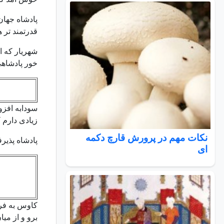
پادشاه جهان
قدرتمند تر 
شهریار که ا
خور پادشاهی
سودابه افزود
زیادی دارم 
نکات مهم در پرورش قارچ دکمه
پادشاه پذیر
ای
کاوس به فرز
برو و از می