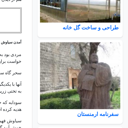
طراحی و ساخت گل خانه
آمدن سیاوش ن
مردی بود به 
خواست برایش
سحر گاه سیاو
آنها با یکدی
به تختی زری
سودابه که خ
هدیه کرده 
سفرنامه ارمنستان
سیاوش فهمید
خوش آمد گفت