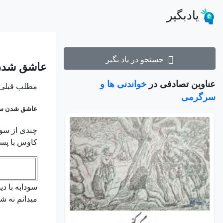
یادبگیر
جستجو در یاد بگیر
عاشق شدن 
عناوین تصادفی در
خواندنی ها و
مطلب قبلی
سرگرمی
عاشق شدن سو
چندی از سو
کاوس با پسر
سودابه با د
میدانم نه ش