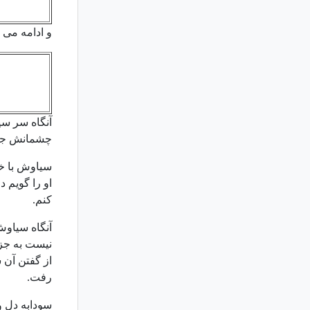
و ادامه می د
آنگاه سر سی
چشمانش جا
سیاوش با خو
او را گویم د
کنم.
آنگاه سیاوش
نیست به جز د
از گفتن آن 
رفت.
سودابه دل و