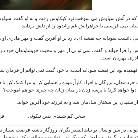
که در آتش سیاوش می سوخت نزد کیکاوس رفت و به او گفت: سیاوش در 
تان نمی فرستی تا خواهرانش غم و اندوه را از دلش بزدایند.
 دانست سودابه چه نقشه ای دارد بر او آفرین گفت و مهر مادری او را
 را فرا خواند و گفت، نمی توانی از مهر و محبت خویشاوندان خود دور
ادری مهربان است.
میده بود این نقشه سودابه است، با خود گفت نمی توانم از فرمان شاه
خردمندان، بزرگان و افراد کارآزموده راهنمایی کن و مرا کمک کن تا د
دوا خواهد کرد! با پرسه زدن در میان زنان چه چیزی خواهم آموخت؟
 شنیدن این سخنان شادمان شد و به فرزند خود آفرین خواند.
سخن کم شنیدم بدین نیکوئی فزاید 
جوانی در سن و سال تو نباید اینقدر نگران روزگار باشد، فرصت بسیار د
تو شادمان گردند. سیاوش که دیگر نمی توانست مخالفت کند پاسخ داد: بام