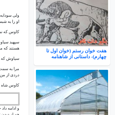
ولی سودابه 
او را به شبس
کاوس که نمی
سپهبد سیاوش
هستند که م
هفت خوان رستم (خوان اول تا
چهارم)- داستانی از شاهنامه
سیاوش که فه
مرا به سمت 
دردی از من 
کاوس شاه از
و ادامه داد 
هم از دیدن 