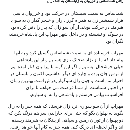
رفتن شماساس و خزروان به زابلستان به جنگ زال
شماساس به سمت سیستان در حرکت بود و خزروان با سی
هزار شمشیر زن به همراه گرز داران و خنجر گذاران به سوی
هیرمند در حرکت بودند. از آن سو زال که پدر را دفن کرده بود
در سوگ او نشسته و در داخل شهر مهراب این پادشاه خردمند،
نگران بود.
مهراب فرستاده ای به سمت شماساس گسیل کرد و به آنها
پیام داد که ما از نژاد ضحاک تازی هستیم و از این پادشاهی
خیلی خوشحال نیستیم و اگر این گونه با ایرانیان کنار آمده ایم
از ترس جان بوده و چاره ای دیگر نداشتیم. اکنون زابلستان در
اختیار من است و چون زال سوگوار پدرش است بهترین زمان
در اختیار شماست. از شما فرصت می خواهم تا برای
افراسیاب پیامی فرستم و پادشاهی را به او سپارم.
مهراب از آن سو سواری نزد زال فرستاد که همه چیز را به زال
بگوید به پهلوان بگو که حتی برای خاراندن سر هم درنگ نکن که
دو پهلوان از توران زمین و سپاهی از پلنگان به هیرمند رسیده
اند و اگر لحظه ای درنگ کنی همه چیز به کام آنها خواهد رفت.