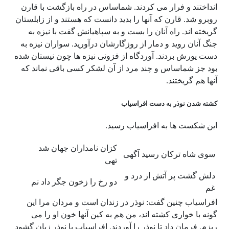
انداختند و فرار می کردند. شماساس در راه بازگشت با قارن
روبرو شد. قارن که آنها را بدید دانست که هستند و از زابلستان
گریخته اند. راه آنان را بست و به سپاهیانش گفت با نیزه به
جنگ آنان روید و دمار از روزگارشان درآورید. سواران نیزه به
دست یورش بردند. آوردگاه از فزونی نیزه ها چون نیستان شده
بود جز شماساس و چند مرد از آن لشکر کسی باقی نماند که
آنها هم گریختند.
کشته شدن نوذر به دست افراسیاب
این شکست ها به افراسیاب رسید.
کزان نامداران جهان شد
سوی شاه ترکان رسید آگهی
تهی
دلش گشت پر آتش از درد و
دو رخ را زخون جگر داد نم
غم
افراسیاب چنین گفت: نوذر در زندان است و مردان مرا این
گونه با خواری کشته اند، من هم به کین آنها خون او را می
ریزم. فرمان داد تا نوذر را آوردند. افراسیاب با نوذر زبان گشود