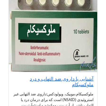
آشنایی با داروی ضد التهاب و درد
ملوکسیکام
ملوکسیکام،موبیک، ویولودکس:داروی ضد التهابی غیر
استروئیدی (NSAID) است که برای درمان درد یا
التهاب ناشی از آرتریت روماتوئید و استئوآرتریت