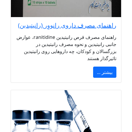
راهنمای مصرف داروی رانووِر (رانیتیدین)
راهنمای مصرف قرص رانیتیدین ranitidine، عوارض
جانبی رانیتیدین و نحوه مصرف رانیتیدین در
بزرگسالان و کودکان، چه داروهایی روی رانیتیدین
تاثیرگذار هستند
بیشتر ...