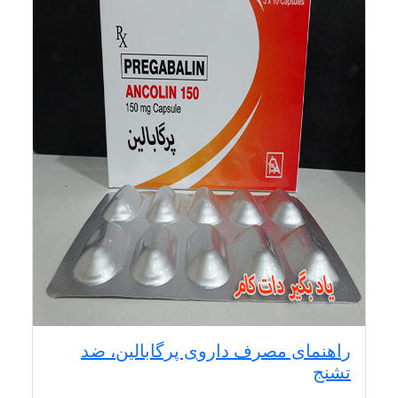
راهنمای مصرف داروی پرگابالین، ضد
تشنج