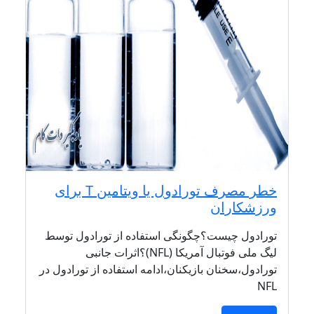
خطر مصرف تورادول یا ویتامین T برای
ورزشکاران
تورادول چیست؟چگونگی استفاده از تورادول توسط
لیگ ملی فوتبال آمریکا (NFL)؟اثرات جانبی
تورادول،سخنان بازیکنان،ادامه استفاده از تورادول در
NFL