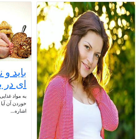
باید و ن
ای در ب
به مواد غذایی
خوردن آن آیا 
اشاره…