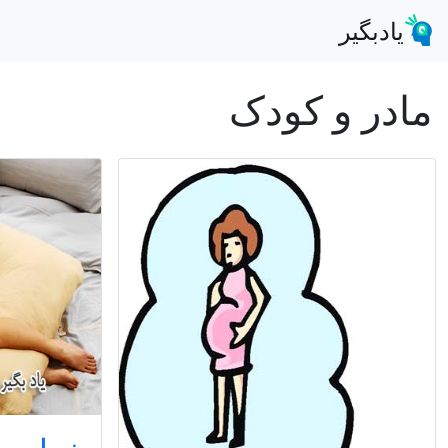
یادبگیر
مادر و کودک