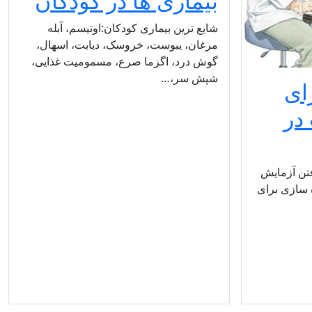
بیماری ها در کودکان
شایع ترین بیماری کودکان:اوتیسم، آبله
مرغان، یبوست، خروسک، دیابت، اسهال،
گوش درد، اگزما صرع، مسمومیت غذایی،
شپش سر،…
ای
در
فتن آزمایش
ه سازی برای