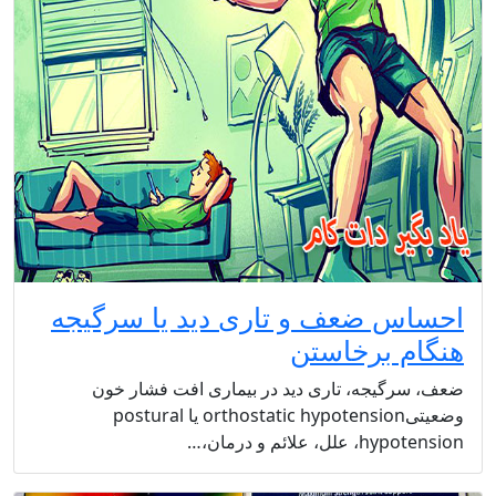
احساس ضعف و تاری دید یا سرگیجه
هنگام برخاستن
ضعف، سرگیجه، تاری دید در بیماری افت فشار خون
وضعیتیorthostatic hypotension یا postural
hypotension، علل، علائم و درمان،…