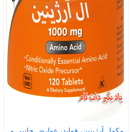
مکمل آرژینین، فواید، عوارض جانبی و