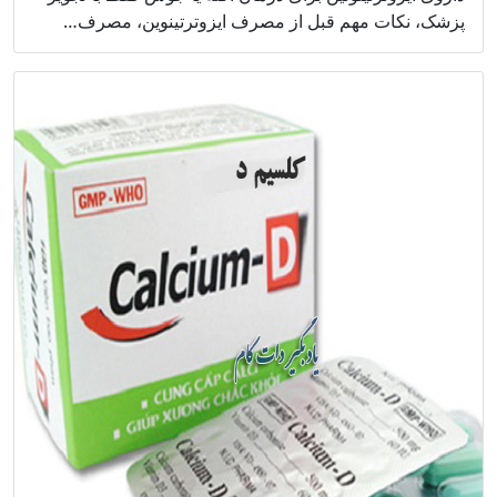
پزشک، نکات مهم قبل از مصرف ایزوترتینوین، مصرف…